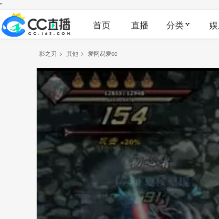
"
首页
直播
分类
娱
影之刃
>
其他
>
爱网易爱cc