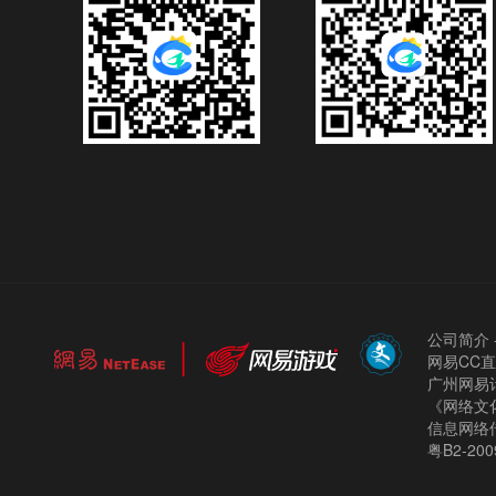
公司简介
网易CC
广州网易计
《网络文化
信息网络
粤B2-200