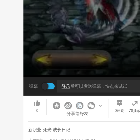
弹幕
登录
后可以发送弹幕，快点来试试
0
0
评论
70播
分享给好友
新职业-死光 成长日记