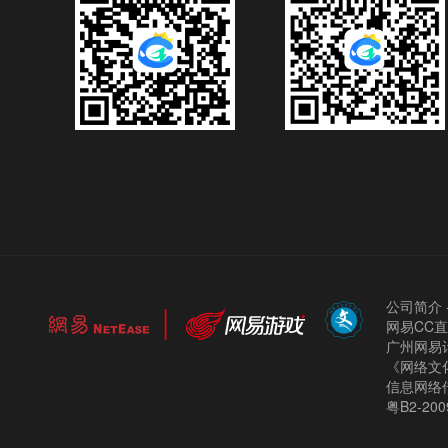
公司简介
网易CC
广州网易计
《网络文化
信息网络
粤B2-200