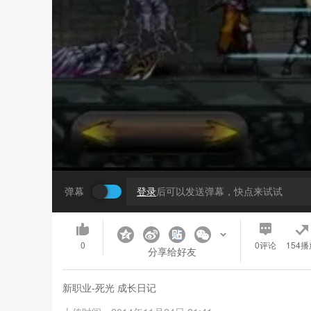
弹幕
登录
后可以发送弹幕，快点来试试
0
0
评论
154播
分享给好友
新职业-死光 成长日记