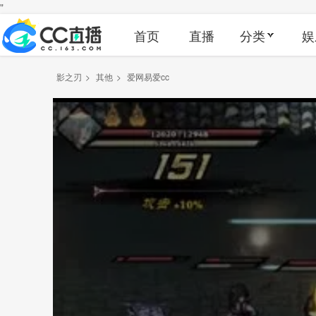
"
首页
直播
分类
娱
影之刃
>
其他
>
爱网易爱cc