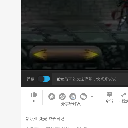
弹幕
登录
后可以发送弹幕，快点来试试
0
0
评论
65播
分享给好友
新职业-死光 成长日记