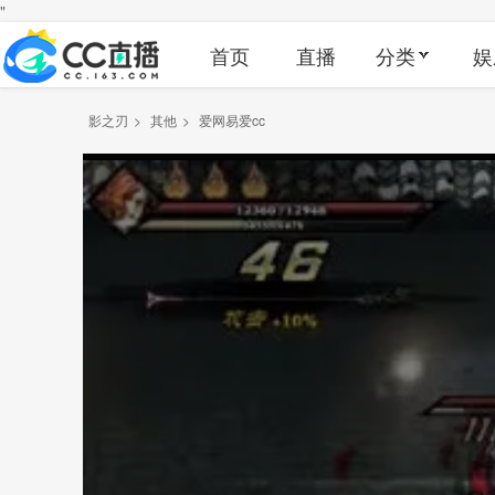
"
首页
直播
分类
娱
影之刃
>
其他
>
爱网易爱cc