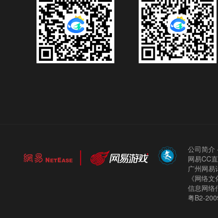
公司简介
网易CC
广州网易计
《网络文化
信息网络
粤B2-200