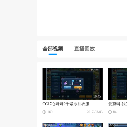
全部视频
直播回放
10:45
CC17心哥哥2千紫冰抽衣服
爱剪辑-我
☑
☑
160
2017-03-03
84