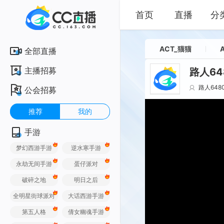
首页
直播
分
ACT_猫猫
全部直播
主播招募
路人64
路人648
公会招募
推荐
我的
手游
梦幻西游手游
逆水寒手游
永劫无间手游
蛋仔派对
破碎之地
明日之后
全明星街球派对
大话西游手游
第五人格
倩女幽魂手游