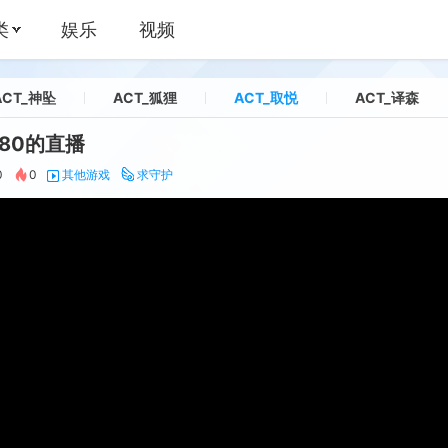
类
娱乐
视频
ACT_神坠
ACT_狐狸
ACT_取悦
ACT_译森
80的直播
0
0
其他游戏
求守护