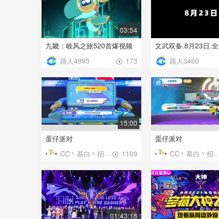
03:54
九畿：岐风之旅520首爆视频
路人4993
路人3460
173
15:00
蛋仔派对
蛋仔派对
CC丶慕白丶招主播
CC丶慕白丶招主播
1109
01:43:18