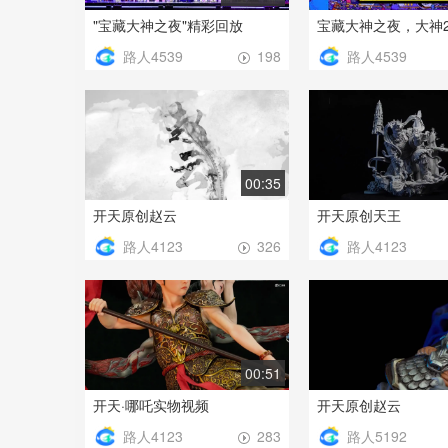
"宝藏大神之夜"精彩回放
路人4539
路人4539
198
00:35
开天原创赵云
开天原创天王
路人4123
路人4123
326
00:51
开天·哪吒实物视频
开天原创赵云
路人4123
路人5192
283