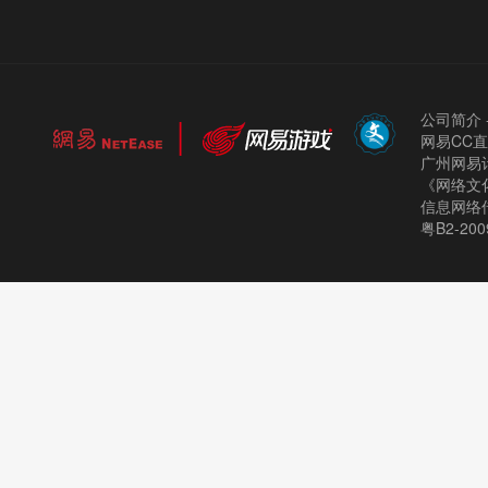
公司简介
网易CC
广州网易计
《网络文化
信息网络
粤B2-200