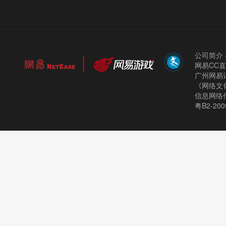
公司简介
网易CC
广州网易计
《网络文化
信息网络
粤B2-200