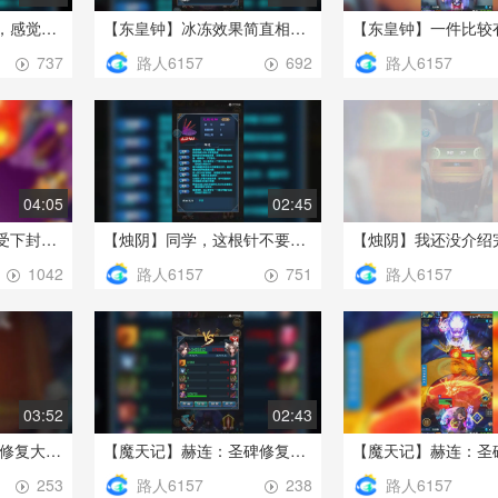
被封灵柱支配的恐惧，感觉像是成年人在欺负小孩子
【东皇钟】冰冻效果简直相当于冬天在东北室外倒开水~~
路人6157
路人6157
737
692
04:05
02:45
【赫连】让我们来感受下封灵柱 真带来的恐怖，直接打400W伤害
【烛阴】同学，这根针不要随便拿出来示人，太可怕...
路人6157
路人6157
1042
751
03:52
02:43
【魔天记】赫连:圣碑修复大巴掌，一波带走没商量3
【魔天记】赫连：圣碑修复大巴掌，一波带走没商量2
路人6157
路人6157
253
238