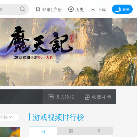
登录
| 注册
历史
下载
开播
进入论坛
领取礼包
游戏视频排行榜
不限
周
月
日