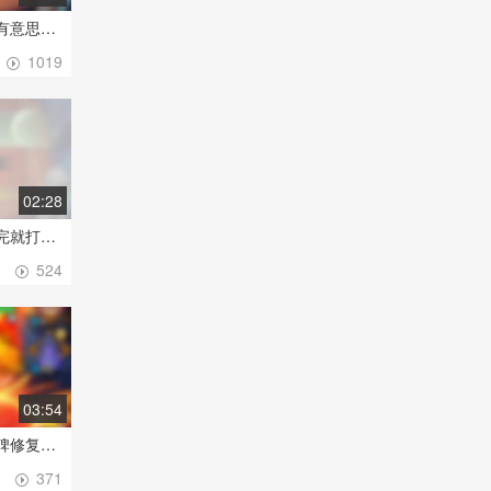
【东皇钟】一件比较有意思的法宝，实战中或许会带来意想不到的效果
1019
02:28
【烛阴】我还没介绍完就打完了，这个本命有点牛~
524
03:54
【魔天记】赫连：圣碑修复大巴掌，一波带走没商量
371