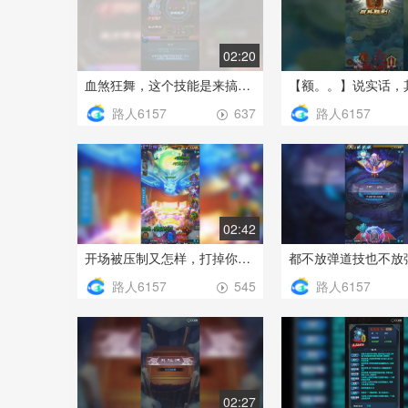
02:20
血煞狂舞，这个技能是来搞笑的吧，吸血把自己吸死了
路人6157
路人6157
637
02:42
开场被压制又怎样，打掉你的盾一切都好办了
路人6157
路人6157
545
02:27