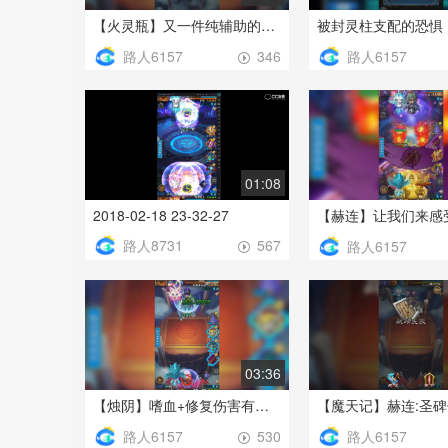
【火灵瓶】又一件纯辅助的法宝，期待它在斗法中的表现
路人6157
路人6157
346
01:08
2018-02-18 23-32-27
路人8731
567
路人6157
03:36
【烛阴】嗜血+修复伤害有点搞啊--少侠手速有待提高啊
路人6157
路人6157
530