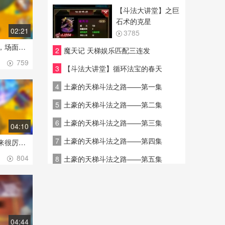
【斗法大讲堂】之巨
石术的克星
02:21
3785
修复封灵柱遇上巴掌，场面爆炸都不行，有意思
2
魔天记 天梯娱乐匹配三连发
759
3
【斗法大讲堂】循环法宝的春天
4
土豪的天梯斗法之路——第一集
5
土豪的天梯斗法之路——第二集
1
6
土豪的天梯斗法之路——第三集
04:10
7
土豪的天梯斗法之路——第四集
【封灵剑】一个看起来很厉害的法宝 ，封印效果看起来并不是很理想嘛
804
8
土豪的天梯斗法之路——第五集
04:44