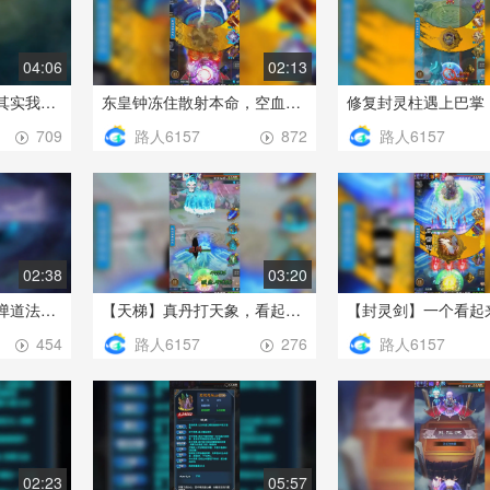
04:06
02:13
【额。。】说实话，其实我是看不懂是怎反杀的，元磁神山这么牛？
东皇钟冻住散射本命，空血槽保命反杀
路人6157
路人6157
709
872
02:38
03:20
都不放弹道技也不放弹道法宝，看誰盾先被打掉
【天梯】真丹打天象，看起来是手动的打自动，不过跨境界来打还是很困难的
路人6157
路人6157
454
276
02:23
05:57