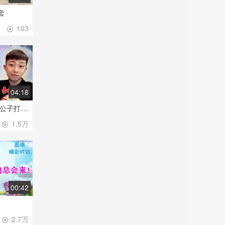
套
103
04:18
9666『凌云』公会刘公子打装备简易三连出！
1.5万
00:42
2.7万