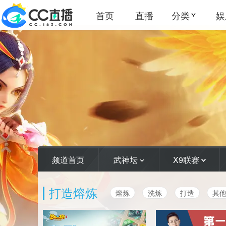
首页
直播
分类
娱
频道首页
武神坛
X9联赛
打造熔炼
熔炼
洗炼
打造
其