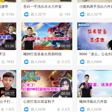
怒腰带
苍白一手洗出水火六件套
小随风两手洗出六件
路人3279
路人3279
5792
143
01:30
00:59
罗汉
曦帅打造装备出简易特技
路人2436
路人0968
7832
2.3万
05:17
00:58
9666『凌云』公会刘公子打造专属简易特技项链
心若打造出双蓝鞋子
曦帅淬炼出六件套
路人2436
路人2436
1.8万
2.4万