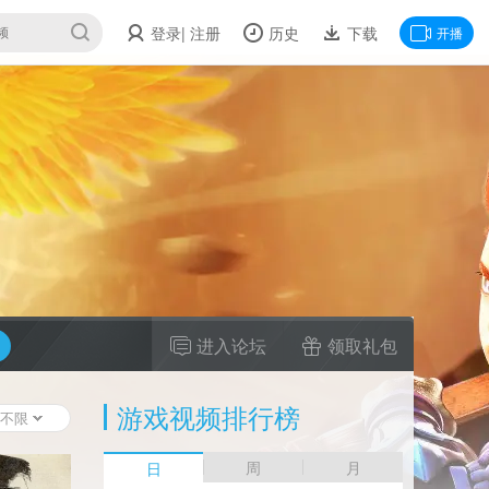
登录
| 注册
历史
下载
开播
进入论坛
领取礼包
游戏视频排行榜
不限
周
月
日