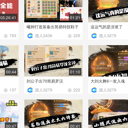
05:26:41
01:21
曦帅打造装备出简易特技鞋子
这运气的是没谁了
路人2436
路人3279
793
225
00:44
01:10
刘公子出70简易罗汉
大刘火舞6一发入魂
路人3279
路人3279
137
222
00:47
00:41