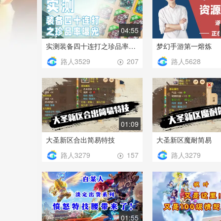
04:55
实测装备四十连打之珍品率曝光
梦幻手游第一熔炼
路人3529
路人5628
207
01:09
大圣新区合出简易特技
大圣新区魔耐简易
路人3279
路人3279
157
01:55