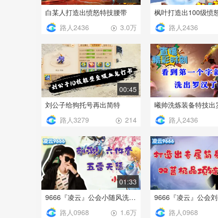
白某人打造出愤怒特技腰带
枫叶打造出100级愤
路人2436
路人2436
3.0万
00:45
刘公子给狗托号再出简特
曦帅洗炼装备特技出
路人3279
路人2436
214
01:33
9666『凌云』公会小随风洗练出6件套“五雷天惩罚”
路人0968
路人0968
1.6万