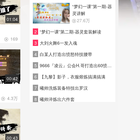
“梦幻一课”第一期-器
灵讲解
01:04
27.6万
1
2
“梦幻一课”第二期-器灵套装解读
169
3
大刘火舞6一发入魂
4
白某人打造出愤怒特技腰带
5
9666『凌云』公会H.哥打造出60愤怒特技腰带
6
【九黎】影子，衣服熔炼搞满搞满
00:42
7
曦帅洗炼装备特技出罗汉
4.3万
8
曦帅淬炼出六件套
00:43