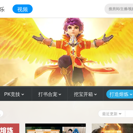
乐
视频
PK竞技
打书合宠
挖宝开箱
打造熔炼
他
最近更新