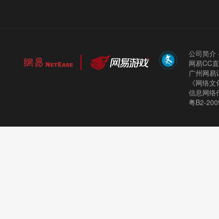
公司简介
网易CC
广州网易计
《网络文化
信息网络
粤B2-200