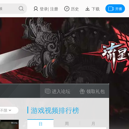
登录
| 注册
历史
下载
开播
进入论坛
领取礼包
游戏视频排行榜
不限
周
月
日