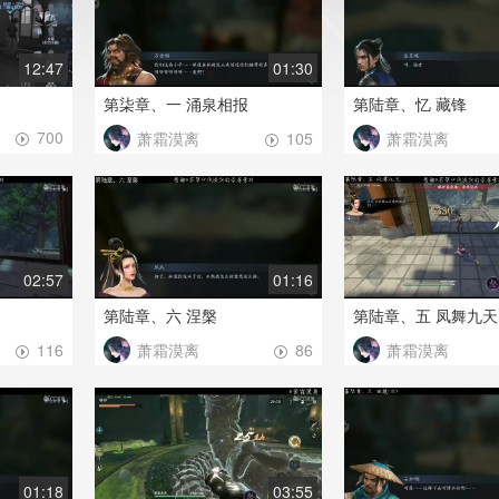
12:47
01:30
第柒章、一 涌泉相报
第陆章、忆 藏锋
700
萧霜漠离
萧霜漠离
105
02:57
01:16
第陆章、六 涅槃
第陆章、五 凤舞九天
萧霜漠离
萧霜漠离
116
86
01:18
03:55