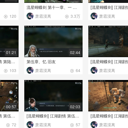
流星蝴蝶剑 第十一章、一 苗疆秘境 蟒神攻略
萧霜漠离
萧霜漠离
120
3.3万
01:21
02:44
[流星蝴蝶剑] 江湖剧情 第陆章、一 雪中送炭(女)
第伍章、忆 旧友
萧霜漠离
萧霜漠离
103
64
00:57
02:03
[流星蝴蝶剑] 江湖剧情 第伍章、七 就地取材(男)
[流星蝴蝶剑] 江湖剧情 第伍章、九 飞鹏之爪(女)
萧霜漠离
萧霜漠离
72
57