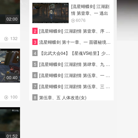
[流星蝴蝶剑] 江湖剧
情 第壹章、一 逃出
02:00
生天
6076
1
2
[流星蝴蝶剑] 江湖剧情 第壹章、序 飞鹏堡事件
132
3
流星蝴蝶剑 第十一章、一 苗疆秘境 蟒神攻略
4
【比武大会04】【星魂VS哈里】少林七十二绝技龙爪手！如今再现江湖-三百X米兔兔|竞技解说
5
[流星蝴蝶剑] 江湖剧情 第肆章、九 飞鹏之眼(女)
6
[流星蝴蝶剑] 江湖剧情 第伍章、一 故地重游
00:40
7
[流星蝴蝶剑] 江湖剧情 第伍章、三 地底深处
100
8
第伍章、五 人体改造(女)
01:52