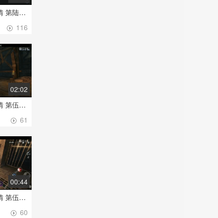
[流星蝴蝶剑] 江湖剧情 第陆章、三 回援(女)
116
02:02
[流星蝴蝶剑] 江湖剧情 第伍章、九 飞鹏之爪(男)
61
00:44
[流星蝴蝶剑] 江湖剧情 第伍章、八 还之彼身(女)
60