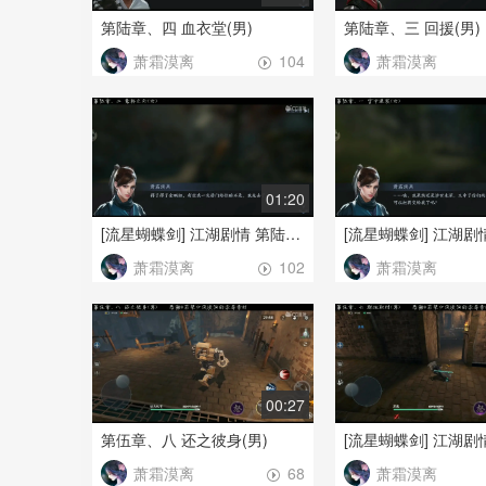
第陆章、四 血衣堂(男)
第陆章、三 回援(男)
萧霜漠离
萧霜漠离
104
01:20
[流星蝴蝶剑] 江湖剧情 第陆章、二 意料之外(女)
萧霜漠离
萧霜漠离
102
00:27
第伍章、八 还之彼身(男)
萧霜漠离
萧霜漠离
68