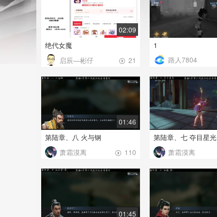
02:09
绝代女魔
1
路人7804
启辰—彬仔
21
01:46
第陆章、八 火与钢
第陆章、七 夺目星光
萧霜漠离
萧霜漠离
110
01:45