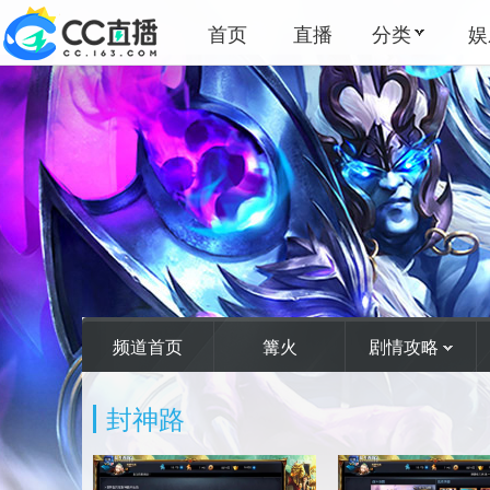
首页
直播
分类
娱
频道首页
篝火
剧情攻略
封神路