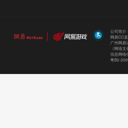
公司简介
网易CC
广州网易计
《网络文化
信息网络
粤B2-200