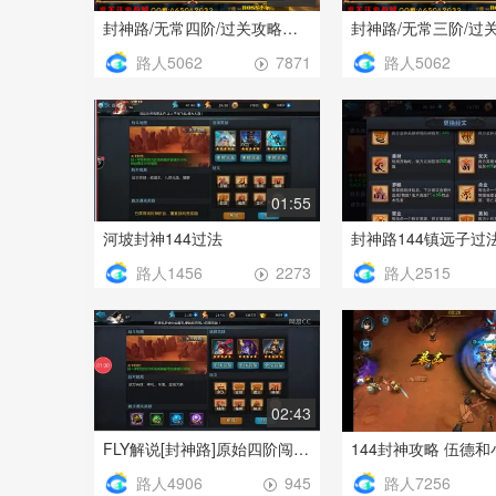
封神路/无常四阶/过关攻略（需要暴力阵容）
路人5062
路人5062
7871
01:55
河坡封神144过法
路人1456
路人2515
2273
02:43
FLY解说[封神路]原始四阶闯法！
路人4906
路人7256
945