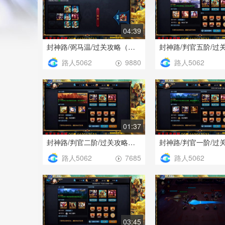
04:39
封神路/弼马温/过关攻略（阵容站位和控制太重要了）
路人5062
路人5062
9880
01:37
封神路/判官二阶/过关攻略（注意土地公站位）
路人5062
路人5062
7685
03:45