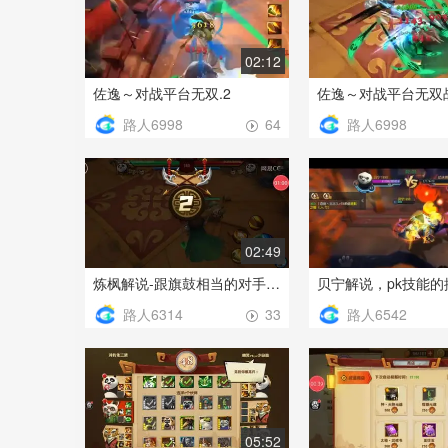
02:12
佐逸～对战平台无双.2
佐逸～对战平台无双战
路人6998
路人6998
64
02:49
炼枫解说-跟旗鼓相当的对手打就是精彩
贝宁解说，pk技能的
路人6314
路人6542
33
05:52