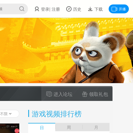
登录
| 注册
历史
下载
开播
进入论坛
领取礼包
游戏视频排行榜
不限
周
月
日