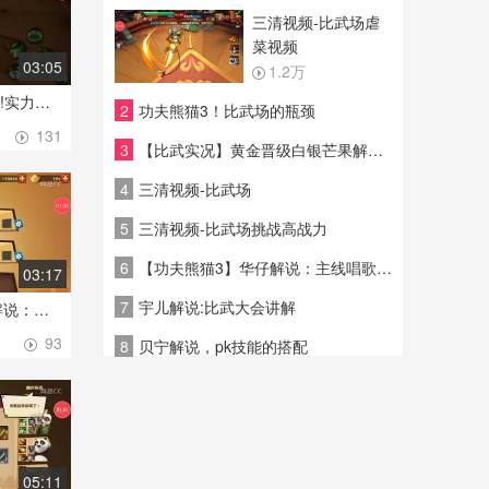
三清视频-比武场虐
菜视频
03:05
1.2万
1
炼枫解说-跃进黄金组!实力爆棚
2
功夫熊猫3！比武场的瓶颈
131
3
【比武实况】黄金晋级白银芒果解说：我是在用智慧击败你！
4
三清视频-比武场
5
三清视频-比武场挑战高战力
6
【功夫熊猫3】华仔解说：主线唱歌PK赛
03:17
7
宇儿解说:比武大会讲解
【功夫熊猫3】华仔解说：主线唱歌PK赛
93
8
贝宁解说，pk技能的搭配
05:11