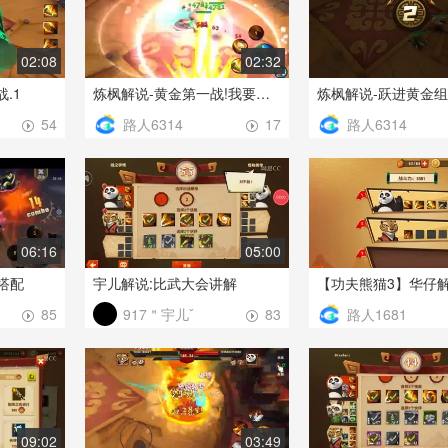
02:08
02:32
.1
炼枫解说-黄金第一战!我要打十个
路人6314
路人6314
54
17
06:16
05:00
搭配
宇儿解说:比武大会讲解
917＂宇儿ˇ
路人1681
85
83
09:02
03:49