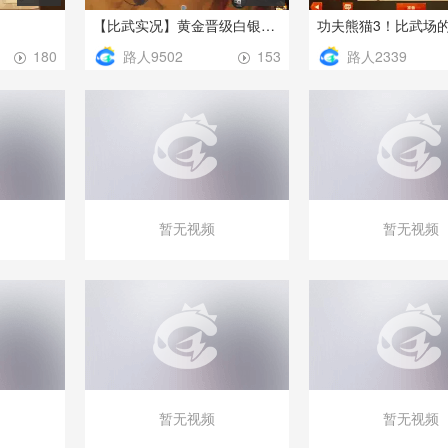
【比武实况】黄金晋级白银芒果解说：我是在用智慧击败你！
功夫熊猫3！比武场
路人9502
路人2339
180
153