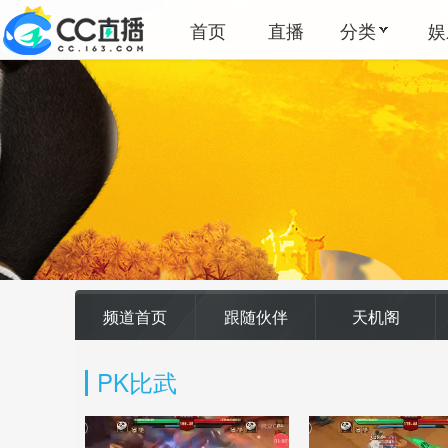
首页
直播
分类
娱
频道首页
跟随伙伴
天机阁
PK比武