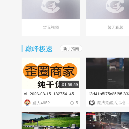
巅峰极速
新手指南
-01:59:59
ot_2026-03-15_132754_455 - 副本
魔法觉醒活点地图菌
路人4952
5