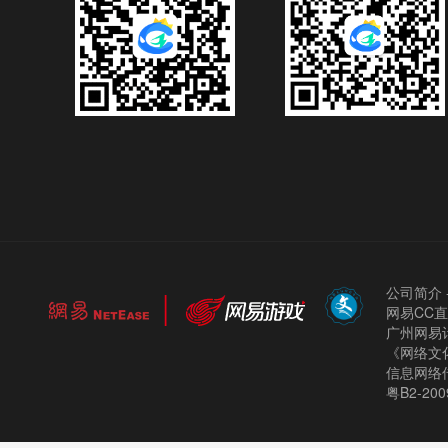
公司简介
网易CC
广州网易计
《网络文化
信息网络
粤B2-200