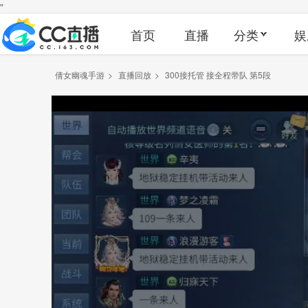
"
首页
直播
分类
娱
倩女幽魂手游
>
直播回放
>
300接托管 接全程带队 第5段