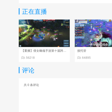
正在直播
【重播】倩女幽魂手游第十届跨服帮会联赛决赛day4
接托管
56218
64895
评论
共
0
条评论