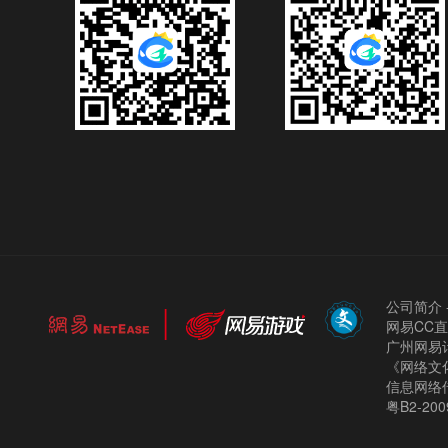
公司简介
网易CC
广州网易计
《网络文化
信息网络
粤B2-200