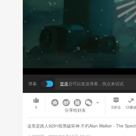
弹幕
登录
后可以发送弹幕，快点来试试
0
0
评论
12播
分享给好友
这里是路人9291暗黑破坏神:不朽Alan Walker - Th