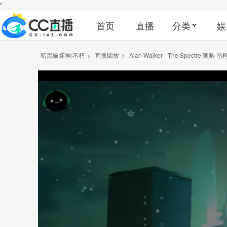
"
首页
直播
分类
娱
暗黑破坏神:不朽
>
直播回放
>
Alan Walker - The Spectre 唢呐