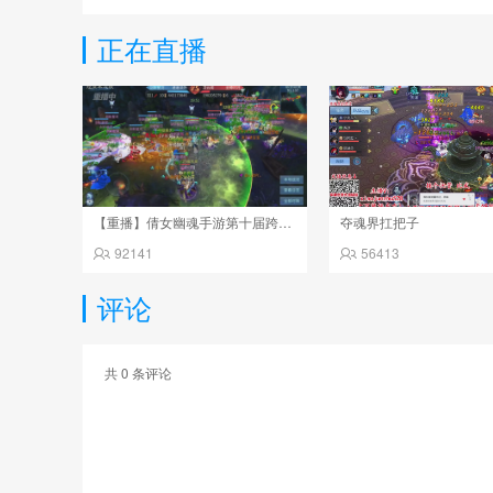
正在直播
【重播】倩女幽魂手游第十届跨服帮会联赛决赛day4
夺魂界扛把子
92141
56413
评论
共
0
条评论