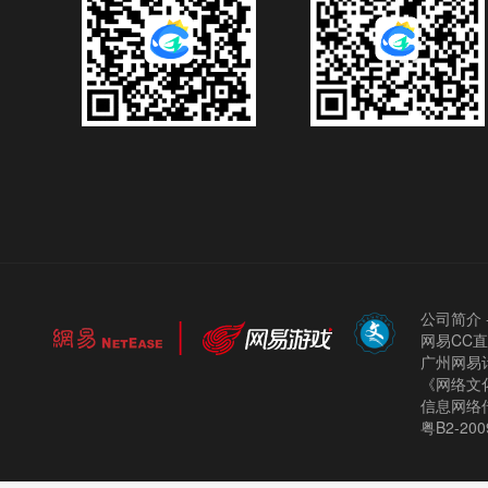
公司简介
网易CC
广州网易计
《网络文化
信息网络
粤B2-200