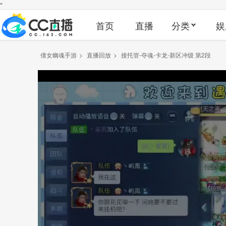
"
首页
直播
分类
娱
倩女幽魂手游
>
直播回放
>
接托管-夺魂-卡龙-新区冲级 第2段