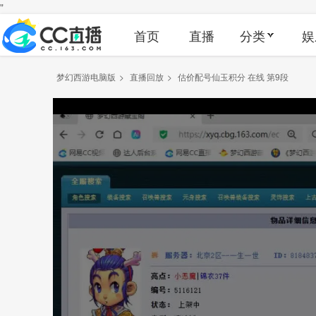
"
首页
直播
分类
娱
梦幻西游电脑版
>
直播回放
>
估价配号仙玉积分 在线 第9段