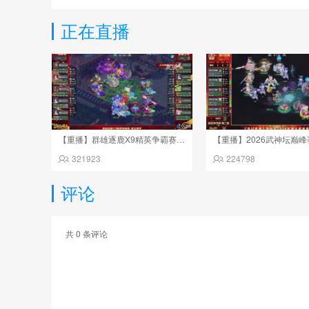
正在直播
【重播】群雄逐鹿X9精英争霸赛-第五赛季正式赛
321923
224798
评论
共
0
条评论