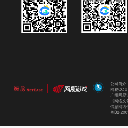
公司简介
网易CC
广州网易计
《网络文化
信息网络
粤B2-200