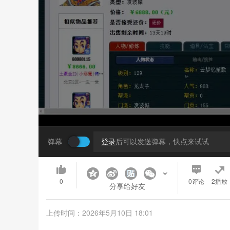
弹幕
登录
后可以发送弹幕，快点来试试
0
0
评论
2播放
分享给好友
上传时间：2026年5月10日 18:01