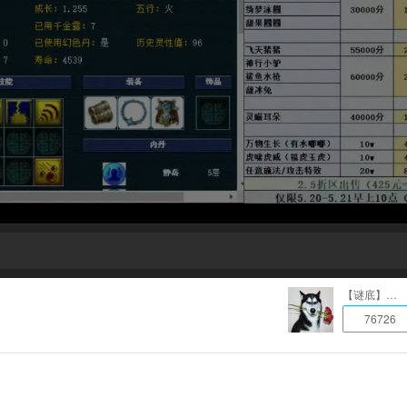
【谜底】体谅估价帮卖
76726