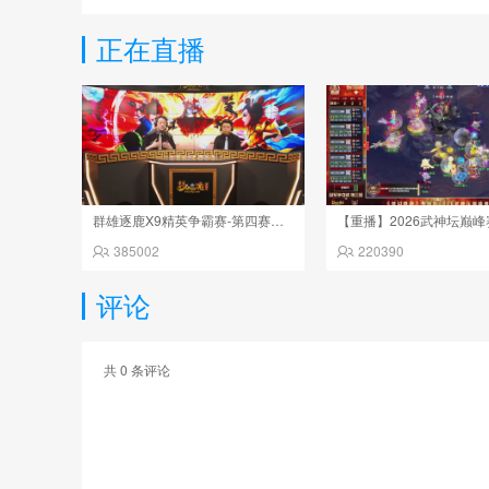
正在直播
群雄逐鹿X9精英争霸赛-第四赛季决赛
385002
220390
评论
共
0
条评论