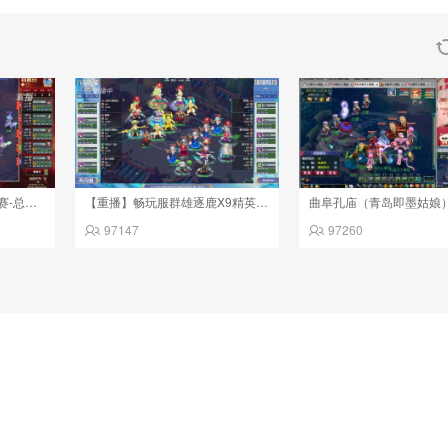
【重播】2026武神坛巅峰赛-总决赛
【重播】畅玩服群雄逐鹿X9精英争霸赛-第三赛季决赛
曲阜孔庙（青岛即墨姑娘
97147
97260