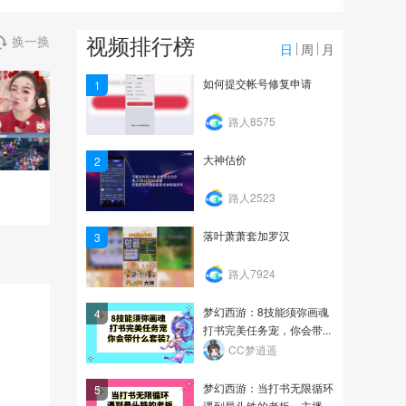
0
视频排行榜
换一换
开启美好一天哈哈 第3段
日
周
月
如何提交帐号修复申请
1
0
路人8575
开启美好一天哈哈 第2段
大神估价
2
0
）
路人2523
落叶萧萧套加罗汉
3
路人7924
梦幻西游：8技能须弥画魂
4
打书完美任务宠，你会带...
CC梦逍遥
梦幻西游：当打书无限循环
5
遇到最头铁的老板，主播...