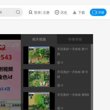
登录
| 注册
历史
下载
开播
相关视频
作者专辑
开启美好一天哈哈 第11
段
0
开启美好一天哈哈 第10
段
0
开启美好一天哈哈 第9段
0