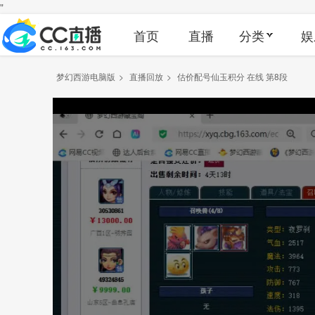
"
首页
直播
分类
娱
梦幻西游电脑版
>
直播回放
>
估价配号仙玉积分 在线 第8段