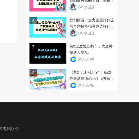
CC梦逍遥
梦幻西游：全力宝宝打什么
6
书？六技能猫灵你选择什...
CC梦逍遥
装b过度险些翻车，大唐神
7
技逆天翻盘。
路人5198
《梦幻八卦社》91：帮战
8
你会满符满药吗？飞升后...
路人8786
游电脑版公