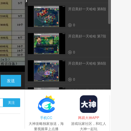
开启美好一天哈哈 第8段
0
开启美好一天哈哈 第7段
0
开启美好一天哈哈 第6段
0
发送
开启美好一天哈哈 第5段
关注
0
手机CC
开启美好一天哈哈 第4段
网易大神APP
大神攻略独家放送，海
游戏玩家社区，和红人
量视频掌上点播
大神一起玩