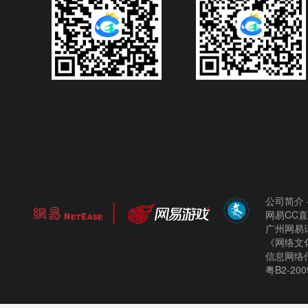
公司简介
网易CC
广州网易计
《网络文化
信息网络
粤B2-200