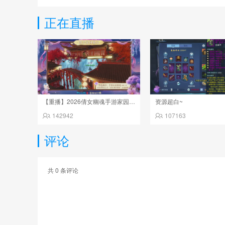
正在直播
【重播】2026倩女幽魂手游家园设计大赛决赛
资源超白~
142942
107163
评论
共
0
条评论