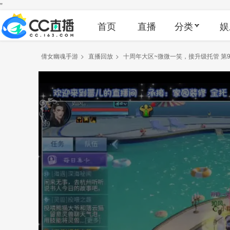
"
首页
直播
分类
娱
倩女幽魂手游
>
直播回放
>
十周年大区~微微一笑，接升级托管 第