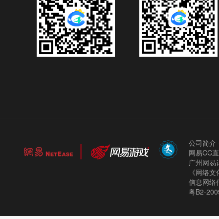
公司简介
网易CC
广州网易计
《网络文化
信息网络
粤B2-200