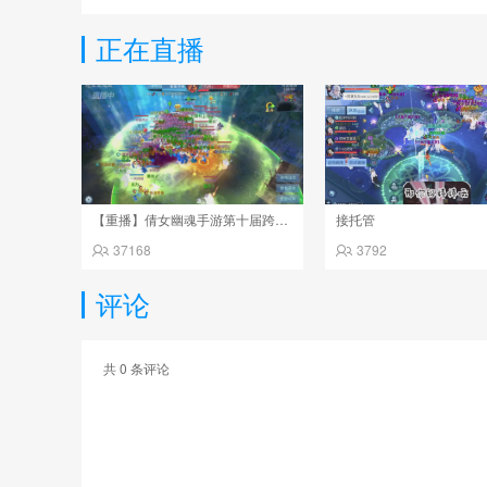
正在直播
【重播】倩女幽魂手游第十届跨服帮会联赛决赛day4
接托管
37168
3792
评论
共
0
条评论