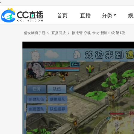
"
首页
直播
分类
娱
倩女幽魂手游
>
直播回放
>
接托管-夺魂-卡龙-新区冲级 第1段