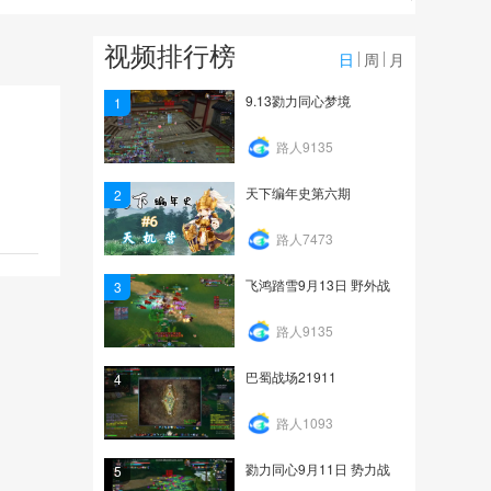
15
视频排行榜
追梦估价转职广告担保 第
日
周
月
9段
9.13勠力同心梦境
1
206
路人9135
追梦估价转职广告担保 第
8段
天下编年史第六期
2
6
路人7473
飞鸿踏雪9月13日 野外战
3
路人9135
巴蜀战场21911
4
路人1093
勠力同心9月11日 势力战
5