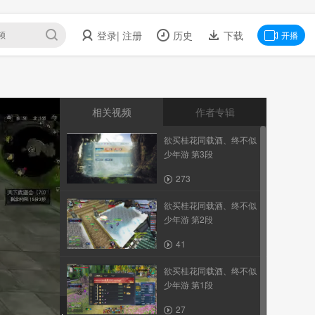
登录
| 注册
历史
下载
开播
相关视频
作者专辑
欲买桂花同载酒、终不似
少年游 第3段
273
欲买桂花同载酒、终不似
少年游 第2段
41
欲买桂花同载酒、终不似
少年游 第1段
27