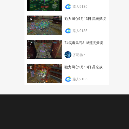
路人9135
勠力同心9月13日 流光梦境
6
路人9135
74笑看风云8.18流光梦境
7
齐羽扬丶
勠力同心9月13日 昆仑战
8
路人9135