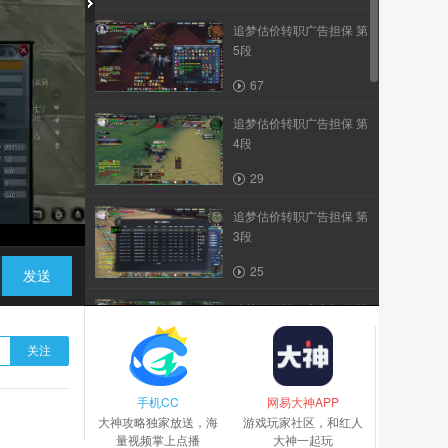
追梦估价转职广告担保 第
5段
67
追梦估价转职广告担保 第
4段
29
追梦估价转职广告担保 第
3段
25
发送
追梦估价转职广告担保 第
2段
关注
9
手机CC
追梦估价转职广告担保 第
网易大神APP
大神攻略独家放送，海
1段
游戏玩家社区，和红人
量视频掌上点播
大神一起玩