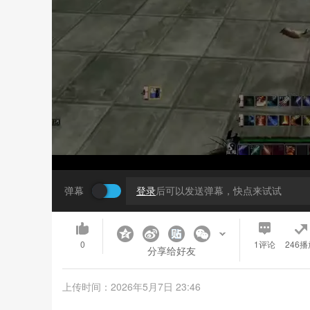
弹幕
登录
后可以发送弹幕，快点来试试
0
1
评论
246播
分享给好友
上传时间：2026年5月7日 23:46