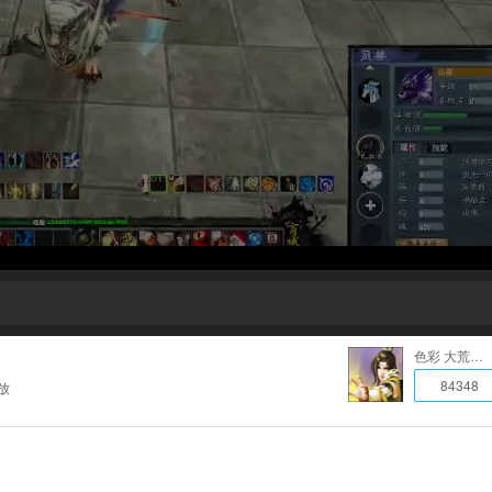
色彩 大荒百科
84348
放