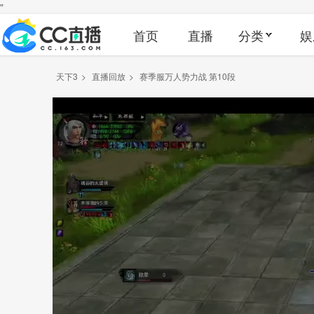
"
首页
直播
分类
娱
天下3
>
直播回放
>
赛季服万人势力战 第10段