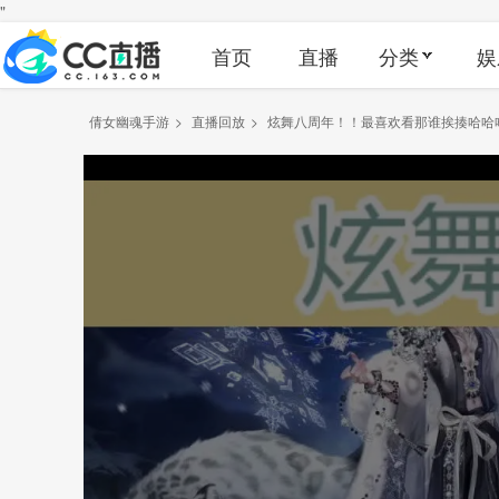
"
首页
直播
分类
娱
倩女幽魂手游
>
直播回放
>
炫舞八周年！！最喜欢看那谁挨揍哈哈哈