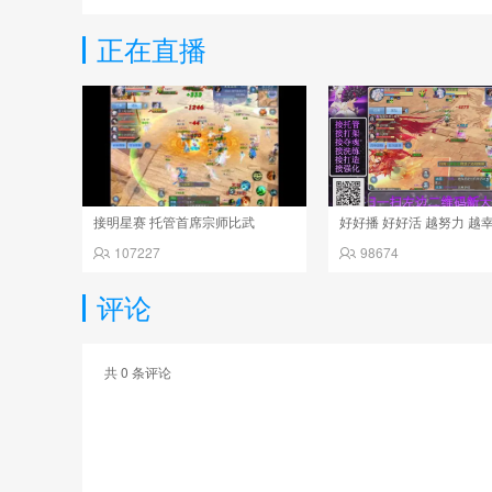
正在直播
接明星赛 托管首席宗师比武
好好播 好好活 越努力 越
107227
98674
评论
共
0
条评论