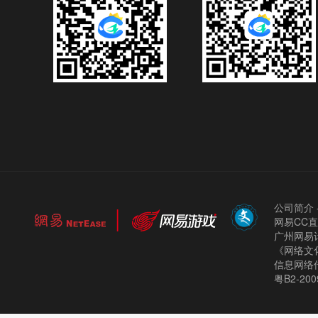
公司简介
网易CC
广州网易计
《网络文化
信息网络
粤B2-200