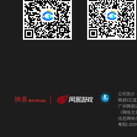
公司简介
网易CC
广州网易计
《网络文化
信息网络
粤B2-200