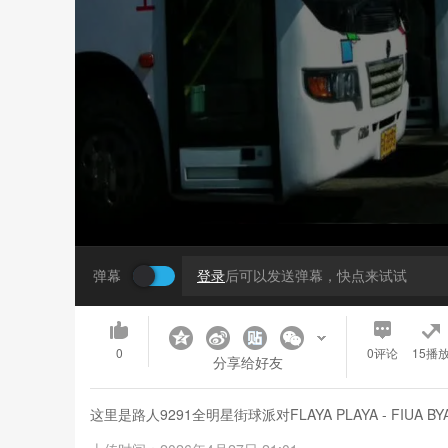
弹幕
登录
后可以发送弹幕，快点来试试
0
0
评论
15播
分享给好友
这里是路人9291全明星街球派对FLAYA PLAYA - FI