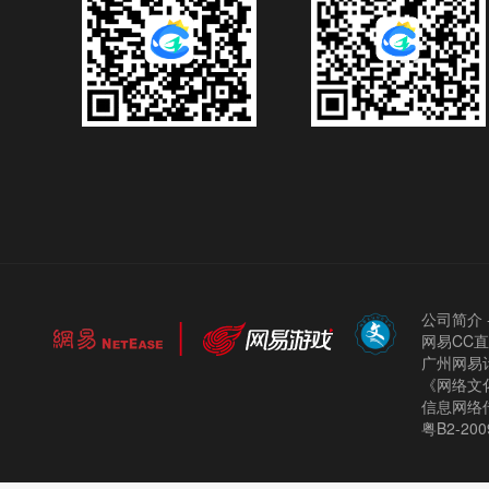
公司简介
网易CC
广州网易计
《网络文化
信息网络
粤B2-200