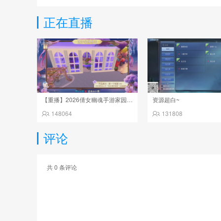
正在直播
【重播】2026倩女幽魂手游家园设计大赛决赛
资源超白~
148064
131808
评论
共
0
条评论