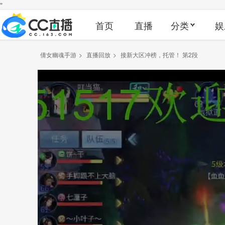
"
首页
直播
分类
娱
倩女幽魂手游
>
直播回放
>
接新大区冲榜，托管！ 第2段