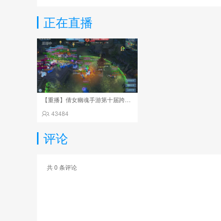
正在直播
【重播】倩女幽魂手游第十届跨服帮会联赛决赛day4
43484
评论
共
0
条评论