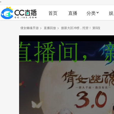
"
首页
直播
分类
娱
倩女幽魂手游
>
直播回放
>
接新大区冲榜，托管！ 第5段