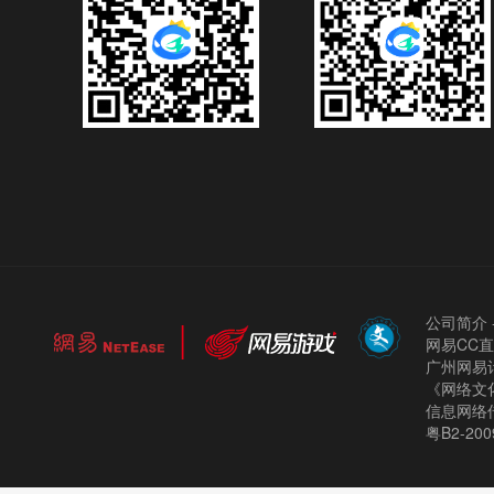
公司简介
网易CC
广州网易计
《网络文化
信息网络
粤B2-200