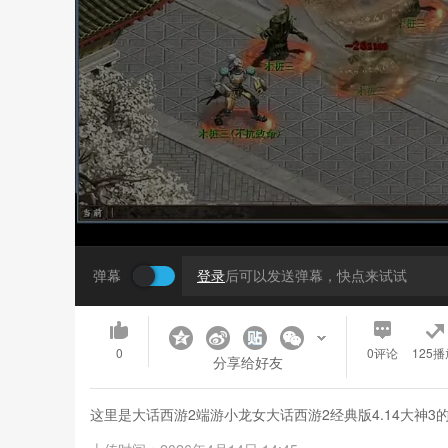
弹幕
登录
后可以发送弹幕，快点来试试
0
0
评论
125播
分享给好友
这里是大话西游2端游小龙女大话西游2经典版4.14大神