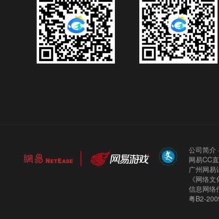
公司简介
网易CC
广州网易计
《网络文化
信息网络
粤B2-200