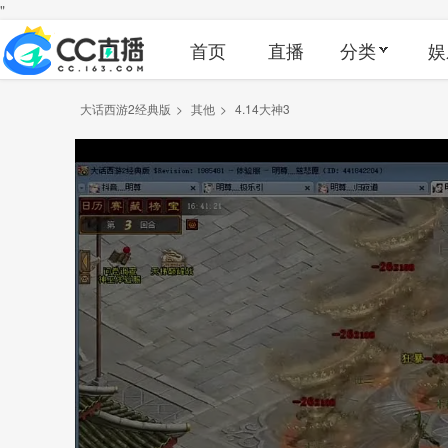
"
首页
直播
分类
娱
大话西游2经典版
>
其他
>
4.14大神3