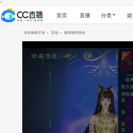
"
首页
直播
分类
娱
倩女幽魂手游
>
其他
>
极限物理致命