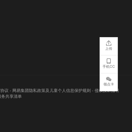
上传
手机CC
领点卡
户协议
-
网易集团隐私政策及儿童个人信息保护规则
-
侵权投诉指引
服务共享清单