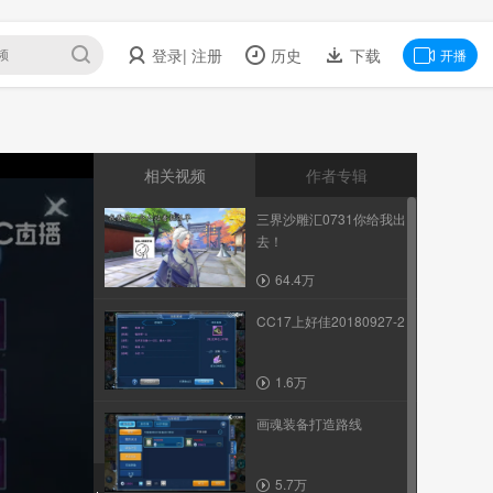
登录
| 注册
历史
下载
开播
相关视频
作者专辑
三界沙雕汇0731你给我出
去！
64.4万
CC17上好佳20180927-2
1.6万
画魂装备打造路线
5.7万