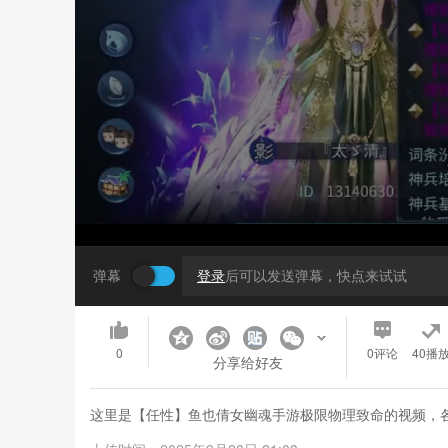
弹幕
登录
后可以发送弹幕，快点来试试
0
0
评论
40播
分享给好友
这里是【任性】鱼也倩女幽魂手游极限物理致命的视频，