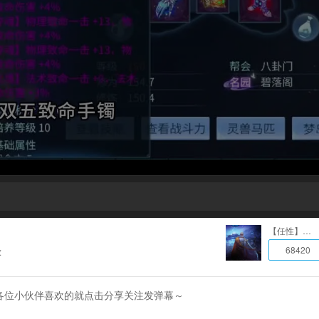
【任性】鱼也
68420
放
各位小伙伴喜欢的就点击分享关注发弹幕～