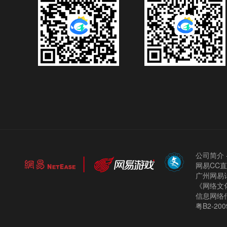
公司简介
网易CC
广州网易计
《网络文化
信息网络
粤B2-200