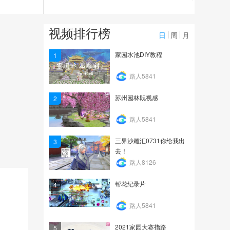
2.2万
小坏：小坏论之选择了这
视频排行榜
类性格的宝宝射手在也...
日
周
月
1.4万
家园水池DIY教程
1
小坏：魅者选宝宝很关
路人5841
键，有了它边控边输出
苏州园林既视感
2
1.4万
路人5841
三界沙雕汇0731你给我出
3
去！
路人8126
帮花纪录片
4
路人5841
2021家园大赛指路
5