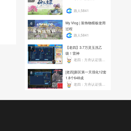
路人5841
My Vlog | 装饰物模板使用
6
过程
路人5841
【老四】3.7万灵玉洗乙
7
级！雷神
老四：方舟认证强化帝
[老四]新区第一天强化12套
8
1.8个648成
老四：方舟认证强化帝