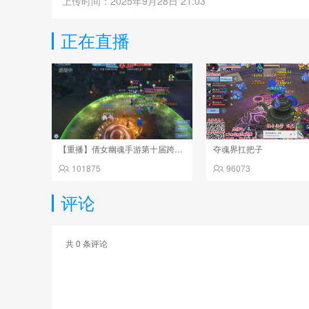
上传时间：2025年9月28日 21:03
正在直播
【重播】倩女幽魂手游第十届跨服帮会联赛决赛day4
夺魂界扛把子
101875
96073
评论
共
0
条评论