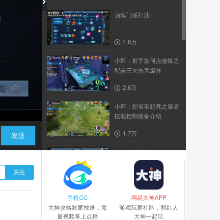
画魂门派打法
4.8万
小坏：射手如何点修炼之
配合三火伤害爆炸
2.8万
小坏；控谁谁想死之魅者
技能控制装备介绍
1.7万
发送
CC17上好佳20180927-3
关注
7698
手机CC
小坏：魅者如何点修炼之
网易大神APP
大神攻略独家放送，海
必点基础与发展走向
游戏玩家社区，和红人
量视频掌上点播
大神一起玩