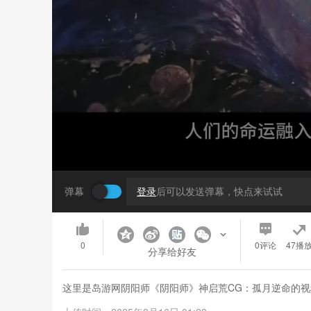
弹幕
登录
后可以发送弹幕，快点来试试
0
0
评论
47播
分享给好友
这里是岛游网阴阳师《阴阳师》神启荒CG：孤月逆命的