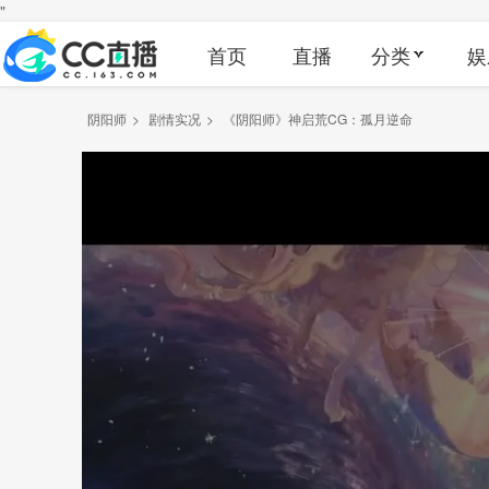
"
首页
直播
分类
娱
阴阳师
>
剧情实况
>
《阴阳师》神启荒CG：孤月逆命