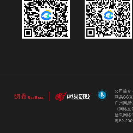
公司简介
网易CC
广州网易计
《网络文化
信息网络
粤B2-200