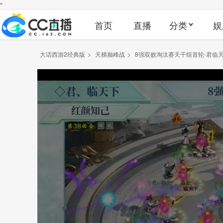
"
首页
直播
分类
娱
大话西游2经典版
>
天梯巅峰战
>
8强双败淘汰赛天干组首轮-君临天