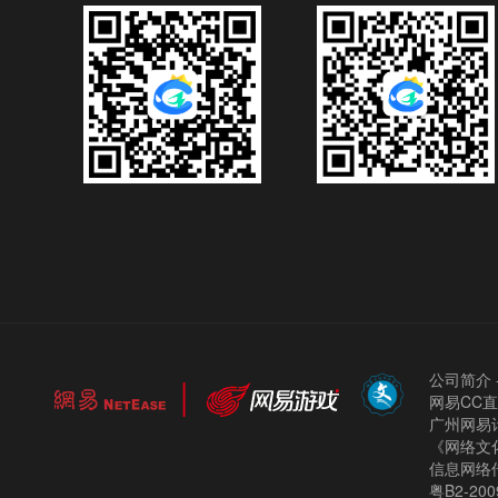
公司简介
网易CC
广州网易计
《网络文化
信息网络
粤B2-200