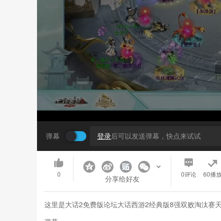
弹幕
登录
后可以发送弹幕，快点来试试
0
0
评论
60播
分享给好友
这里是大话2免费版论坛大话西游2经典版8强双败淘汰赛天