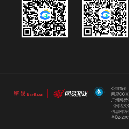
公司简介
网易CC
广州网易计
《网络文化
信息网络
粤B2-200