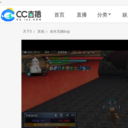
"
首页
直播
分类
娱
天下3
>
其他
>
命矢无殇bug