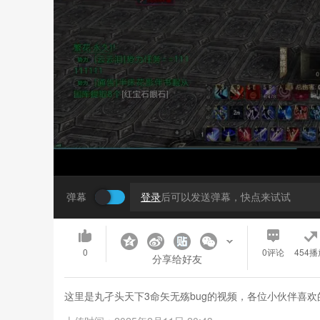
弹幕
登录
后可以发送弹幕，快点来试试
0
0
评论
454播
分享给好友
这里是丸孑头天下3命矢无殇bug的视频，各位小伙伴喜