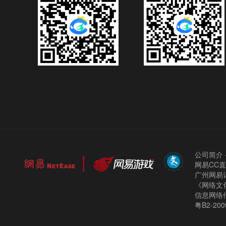
公司简介
网易CC
广州网易计
《网络文化
信息网络
粤B2-200