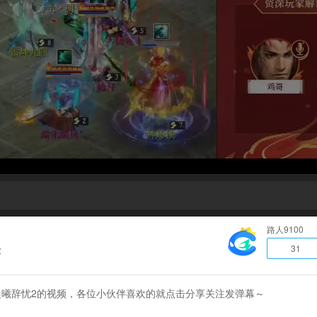
路人9100
31
放
静晨曦辞忧2的视频，各位小伙伴喜欢的就点击分享关注发弹幕～