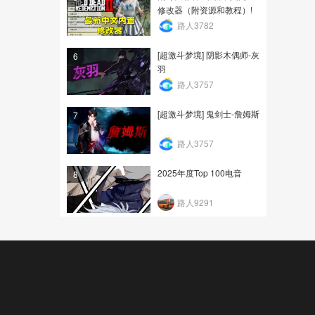
修改器（附资源和教程）!
路人3782
[超激斗梦境] 阴影木偶师-灰
6
羽
路人3757
[超激斗梦境] 鬼剑士-詹姆斯
7
路人3757
2025年度Top 100电音
8
路人9291