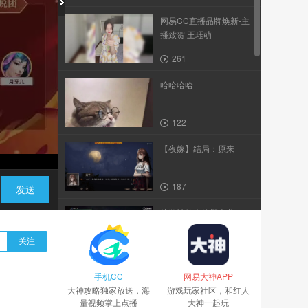
网易CC直播品牌焕新-主
播致贺 王珏萌
261
哈哈哈哈
122
【夜嫁】结局：原来
187
发送
扩散神教大战樱火龙
关注
254
手机CC
【使命召唤15：黑暗行动
网易大神APP
大神攻略独家放送，海
4】当双持微冲用完子弹...
游戏玩家社区，和红人
量视频掌上点播
大神一起玩