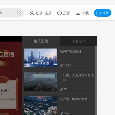
登录
| 注册
历史
下载
开播
相关视频
作者专辑
底特律结局解说
1584
【只狼】无道具过苇名玹
一郎
313
丧尸潮，够爽够刺激
147