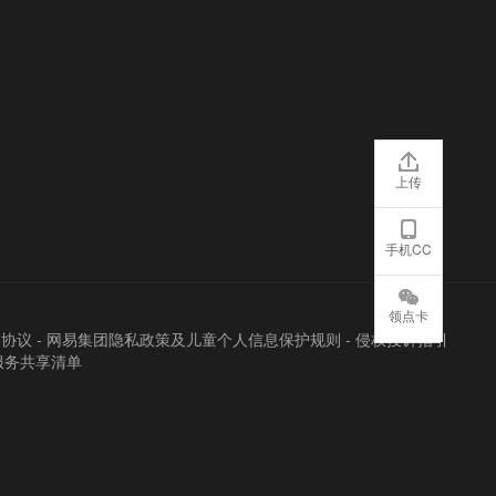
上传
手机CC
领点卡
户协议
-
网易集团隐私政策及儿童个人信息保护规则
-
侵权投诉指引
服务共享清单