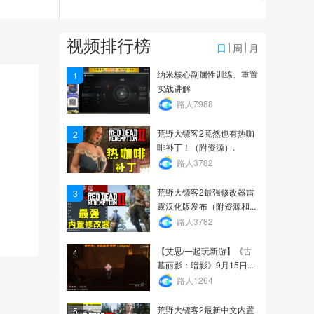
126
Xy3_小程序_[游戏直播]经
视频排行榜
典版的新大话3直播间_...
日
周
月
1774
纳米核心副属性训练、重置
1
实战讲解
战地5集锦
路人7988
荒野大镖客2竟然也有热咖
2
127
啡补丁！（附资源）.
路人3782
荒野大镖客2最强修改器雷
3
霆汉化版发布（附资源和...
路人3782
【艾思/一起玩新游】《古
4
墓丽影：暗影》9月15日...
路人1264
荒野大镖客2最新中文内置
5