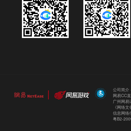
公司简介
网易CC
广州网易计
《网络文化
信息网络
粤B2-200