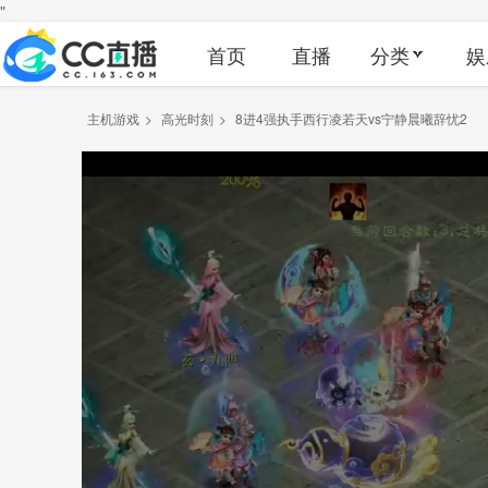
"
首页
直播
分类
娱
主机游戏
>
高光时刻
>
8进4强执手西行凌若天vs宁静晨曦辞忧2