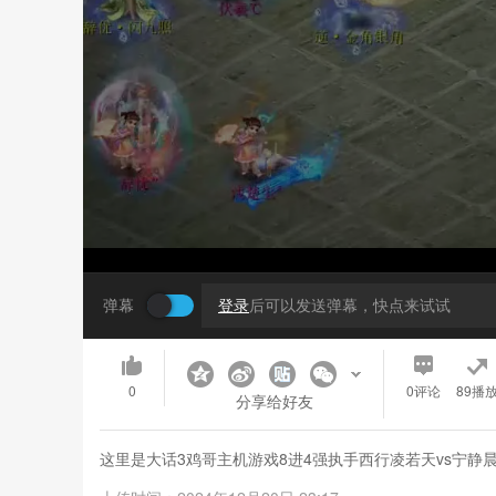
弹幕
登录
后可以发送弹幕，快点来试试
0
0
评论
89播
分享给好友
这里是大话3鸡哥主机游戏8进4强执手西行凌若天vs宁