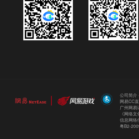
公司简介
网易CC
广州网易计
《网络文化
信息网络
粤B2-200