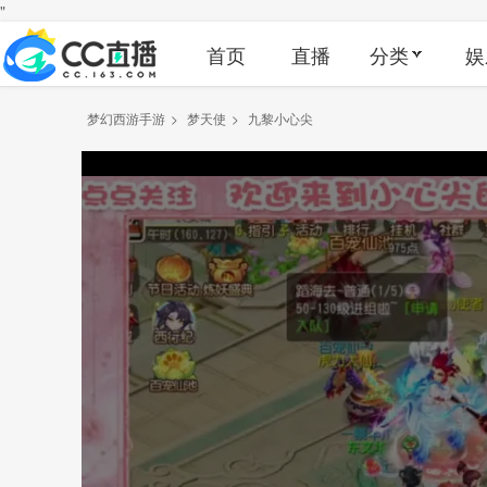
"
首页
直播
分类
娱
梦幻西游手游
>
梦天使
>
九黎小心尖