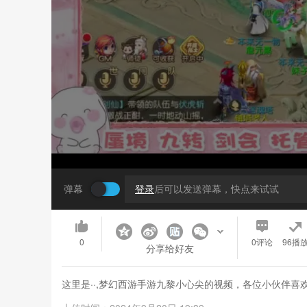
弹幕
登录
后可以发送弹幕，快点来试试
0
0
评论
96播
分享给好友
这里是··,梦幻西游手游九黎小心尖的视频，各位小伙伴喜