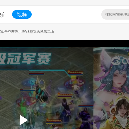
乐
视频
军争夺赛洋小洋VS苍岚逸风第二场