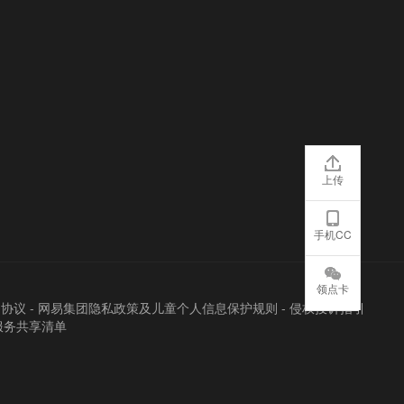
上传
手机CC
领点卡
户协议
-
网易集团隐私政策及儿童个人信息保护规则
-
侵权投诉指引
服务共享清单