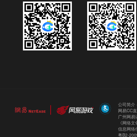
公司简介
网易CC
广州网易计
《网络文化
信息网络
粤B2-200