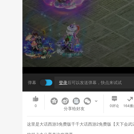
弹幕
登录
后可以发送弹幕，快点来试试
0
0
评论
164播
分享给好友
这里是大话西游3免费版千千大话西游2免费版【天下会武