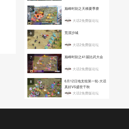
巅峰时刻之天梯夏季赛
5
大话2免费版论坛
荒漠沙城
6
大话2免费版论坛
巅峰时刻之41届比武大会
7
大话2免费版论坛
6月12日地支组第一轮-大话
8
真好VS盛世千秋
大话2免费版论坛