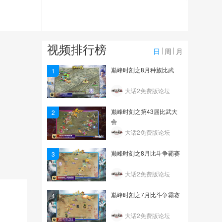
3570
第43届比武大会甲级八强
赛：缘定三生·龙VS花果...
视频排行榜
3483
日
周
月
第43届比武大会甲级八强
巅峰时刻之8月种族比武
1
赛：锦绣中华·龙VS水云...
大话2免费版论坛
3479
巅峰时刻之第43届比武大
2
会
大话2免费版论坛
巅峰时刻之8月比斗争霸赛
3
大话2免费版论坛
巅峰时刻之7月比斗争霸赛
4
大话2免费版论坛