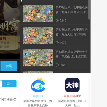
第43届比武大会甲级总决
赛：海角天涯·龙VS花果...
5246
第43届比武大会甲级半决
赛：海角天涯·龙VS锦绣...
4079
第43届比武大会甲级半决
赛：花果山·龙VS缘定三...
3920
发送
第43届比武大会乙级总决
赛：花好月圆·龙VS红尘...
关注
3593
手机CC
第43届比武大会甲级八强
网易大神APP
小伙伴喜欢
大神攻略独家放送，海
赛：花果山·龙VS雾隐云...
游戏玩家社区，和红人
量视频掌上点播
大神一起玩