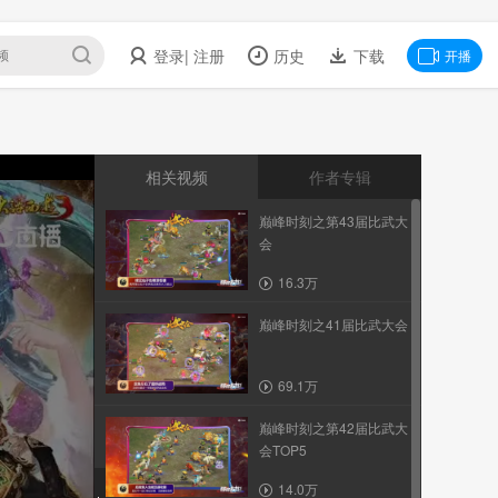
登录
| 注册
历史
下载
开播
相关视频
作者专辑
巅峰时刻之第43届比武大
会
16.3万
巅峰时刻之41届比武大会
69.1万
巅峰时刻之第42届比武大
会TOP5
14.0万