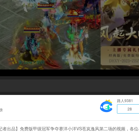
路人9381
28
放
记者出品】免费版甲级冠军争夺赛洋小洋VS苍岚逸风第二场的视频，各位