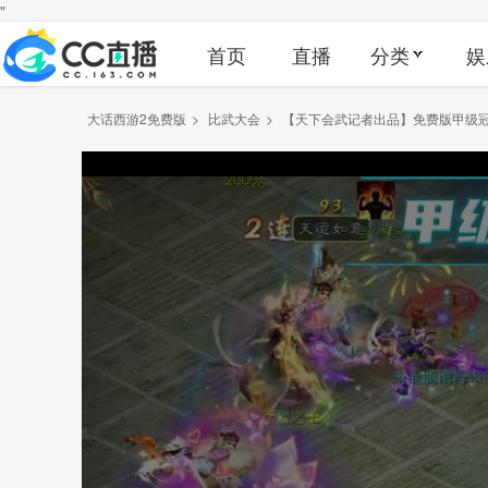
"
首页
直播
分类
娱
大话西游2免费版
>
比武大会
>
【天下会武记者出品】免费版甲级冠