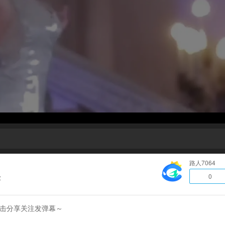
路人7064
0
放
点击分享关注发弹幕～