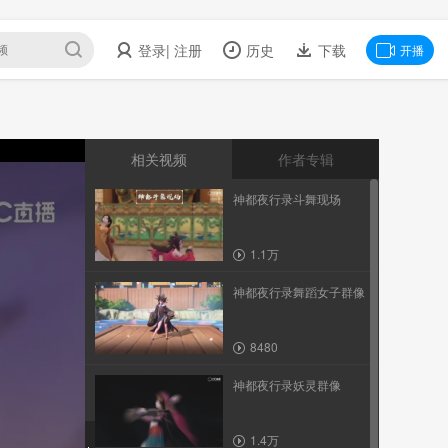
登录
| 注册
历史
下载
开播
相关视频
作者专辑
神都夜行录斗舞现场
1.1万
神都夜行录舞蹈女子群像
8480
神都夜行录妖灵群像
1.4万