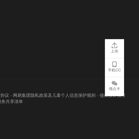
上传
手机CC
领点卡
户协议
-
网易集团隐私政策及儿童个人信息保护规则
-
侵权投诉指引
服务共享清单