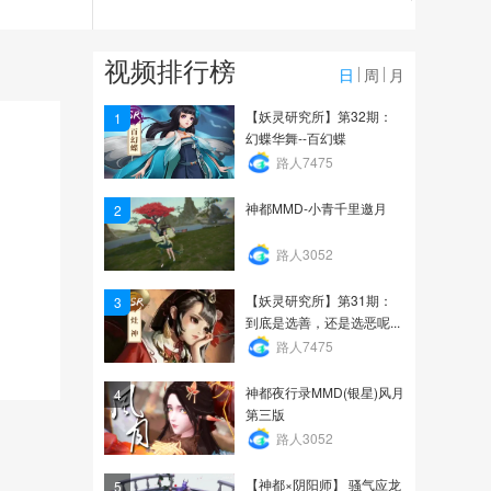
3111
神都闲情雅趣-娴婵跳舞
视频排行榜
日
周
月
1400
【妖灵研究所】第32期：
1
幻蝶华舞--百幻蝶
【A.T.神都同人社】第二
路人7475
期：狐撸娃（水猴子和...
神都MMD-小青千里邀月
2
1859
路人3052
【妖灵研究所】第31期：
3
到底是选善，还是选恶呢...
路人7475
神都夜行录MMD(银星)风月
4
第三版
路人3052
【神都×阴阳师】 骚气应龙
5