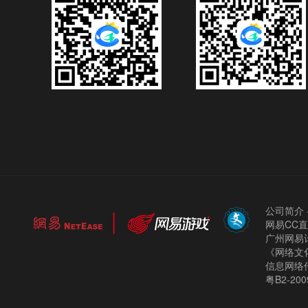
公司简介
网易CC
广州网易计
《网络文化
信息网络
粤B2-200