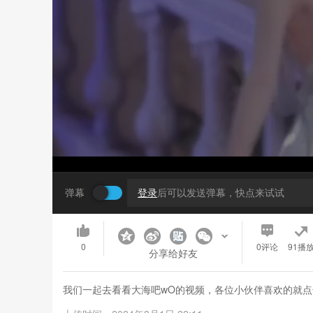
弹幕
登录
后可以发送弹幕，快点来试试
0
0
评论
91播
分享给好友
我们一起去看看大海吧wO的视频，各位小伙伴喜欢的就