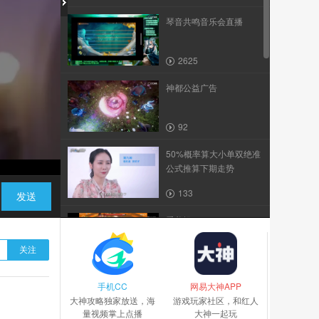
琴音共鸣音乐会直播
2625
神都公益广告
92
50%概率算大小单双绝准
公式推算下期走势
133
发送
爱剪辑-1280p
关注
5518
手机CC
神都快速拿唤灵符十连抽)
网易大神APP
大神攻略独家放送，海
游戏玩家社区，和红人
量视频掌上点播
大神一起玩