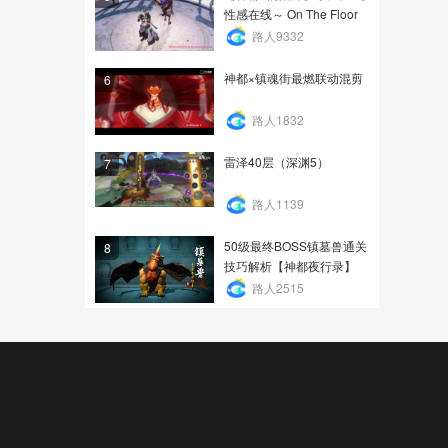
性感在线～ On The Floor
路人9332
神都×镇魂街最燃联动混剪
6
路人1832
雷泽40层（深渊5）
7
路人1139
50级最终BOSS镇墓兽通关
8
技巧解析【神都夜行录】
路人2515