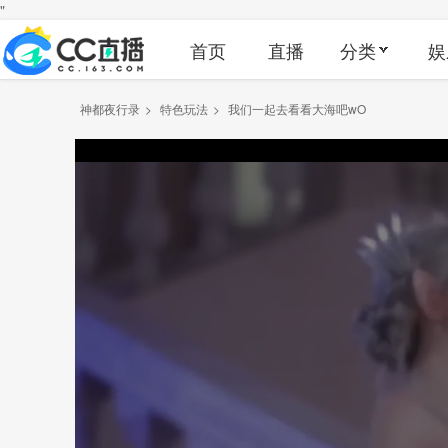
"
首页
直播
分类
娱
神都夜行录
>
特色玩法
>
我们一起去看看大海吧wO