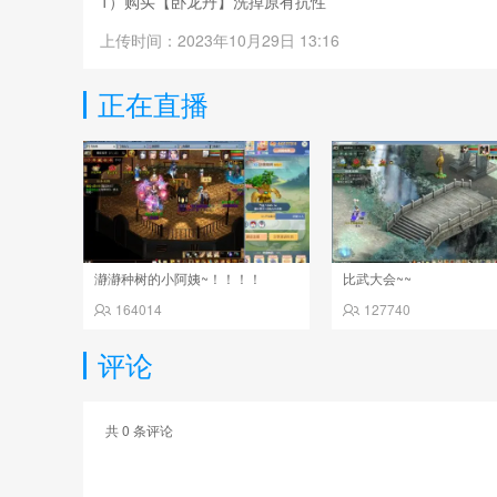
1）购买【卧龙丹】洗掉原有抗性
2）找【曹大将】调整初始抗性（建议：直接花钱固定调
上传时间：2023年10月29日 13:16
3）收集练妖石/盘古石 开始打造
正在直播
4）双混+忘 一般是初始抗性：混+忘 练妖2个13混2个13
5）混+杂 初始抗性：混+鬼火 3混+1鬼火 剩下的就是7个
瀞瀞种树的小阿姨~！！！！
比武大会~~
164014
127740
评论
共
0
条评论