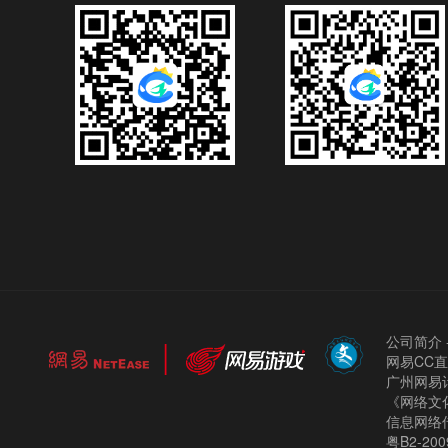
公司简介
网易CC
广州网易计
《网络文化
信息网络
粤B2-200