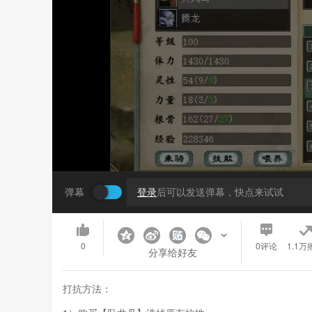
弹幕
登录
后可以发送弹幕，快点来试试
0
0
评论
1.1万
分享给好友
打抗方法：