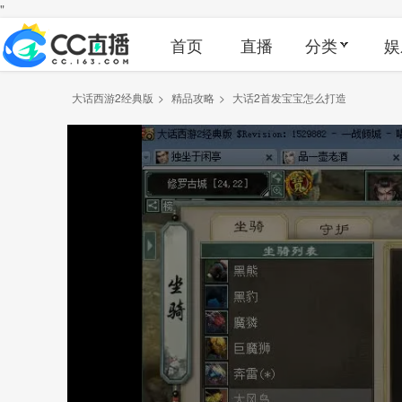
"
首页
直播
分类
娱
大话西游2经典版
>
精品攻略
>
大话2首发宝宝怎么打造