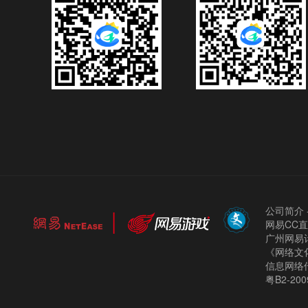
公司简介
网易CC
广州网易计
《网络文化
信息网络
粤B2-200