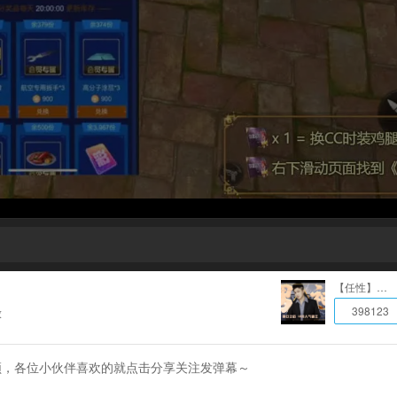
【任性】男神
398123
放
51的视频，各位小伙伴喜欢的就点击分享关注发弹幕～