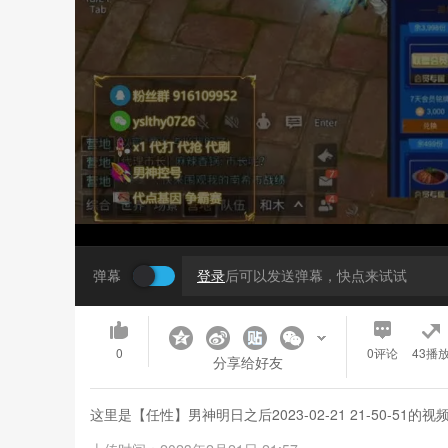
弹幕
登录
后可以发送弹幕，快点来试试
0
0
评论
43播
分享给好友
这里是【任性】男神明日之后2023-02-21 21-50-