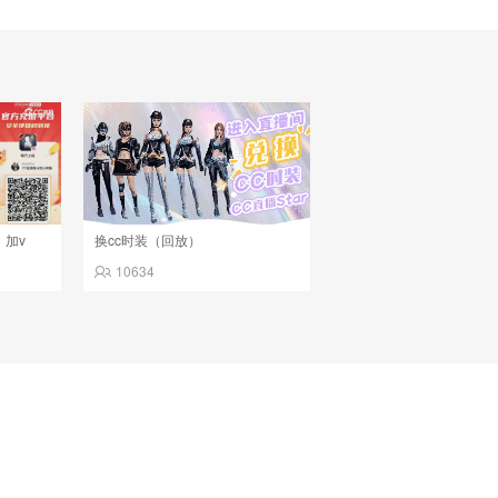
，加v
换cc时装（回放）
10634