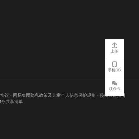
上传
手机CC
领点卡
户协议
-
网易集团隐私政策及儿童个人信息保护规则
-
侵权投诉指引
服务共享清单