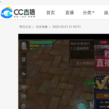
"
首页
直播
分类
娱
明日之后
>
生存攻略
>
2023-02-21 21-50-51