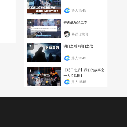
路人1545
特训战场第二季
6
暴躁你熊哥
明日之后X明日之战
7
路人1545
【明日之后】我们的故事之
8
一大片瓜田1
路人1545