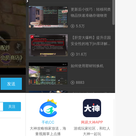
更新后小技巧：转移同类
物品快速准确存储物资
5.5万
【肝货大爆料】提升庄园
安全性的地下jin库详解...
31.6万
如何使用塑材转换机
8883
发送
【肝货大爆料】如何通过
日常任务快速获取新币...
关注
20.3万
手机CC
202109030026
网易大神APP
大神攻略独家放送，海
游戏玩家社区，和红人
量视频掌上点播
大神一起玩