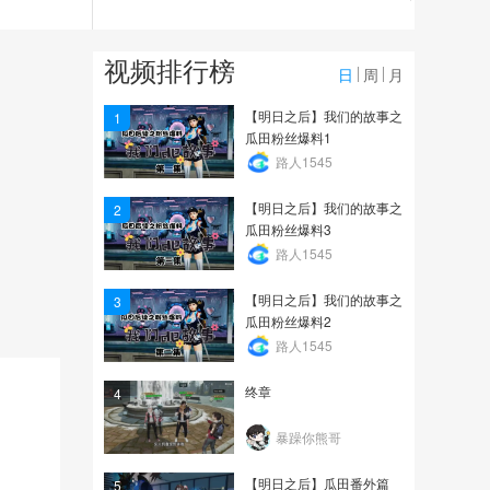
199
【肝货大爆料】最新感染
视频排行榜
狩猎攻略！第九十期
日
周
月
18.7万
【明日之后】我们的故事之
1
瓜田粉丝爆料1
明日妖灵妖第十一期
路人1545
【明日之后】我们的故事之
2
1.1万
瓜田粉丝爆料3
路人1545
【明日之后】我们的故事之
3
瓜田粉丝爆料2
路人1545
终章
4
暴躁你熊哥
【明日之后】瓜田番外篇
5