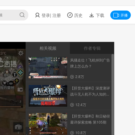
登录
| 注册
历史
下载
开播
相关视频
作者专辑
风骚走位！飞机掉到广告
牌上怎么办？
2.8万
【肝货大爆料】深度测评
战斗无人机不为人知的...
12.4万
【肝货大爆料】秋日秘径
最详探索攻略 第105期
10.8万