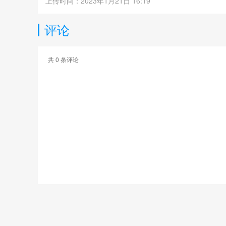
上传时间：2023年1月21日 16:19
评论
共
0
条评论