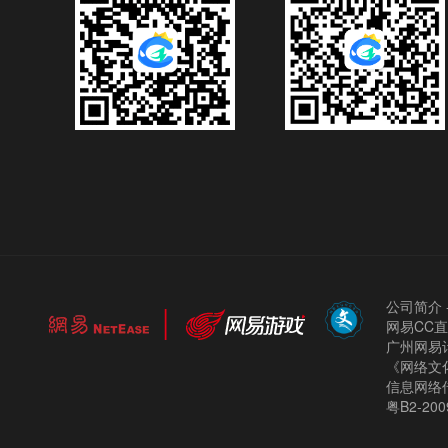
公司简介
网易CC
广州网易计
《网络文化
信息网络
粤B2-200