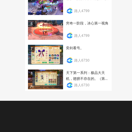
路人4799
穷奇一阶段，冰心第一视角
6
路人4799
奕剑看号。
7
路人6730
天下第一系列：极品大天
8
机，翅膀不存在的。（第...
路人6730