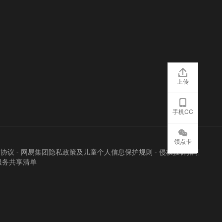
上传
手机CC
领点卡
户协议
-
网易集团隐私政策及儿童个人信息保护规则
-
侵权投诉指引
服务共享清单