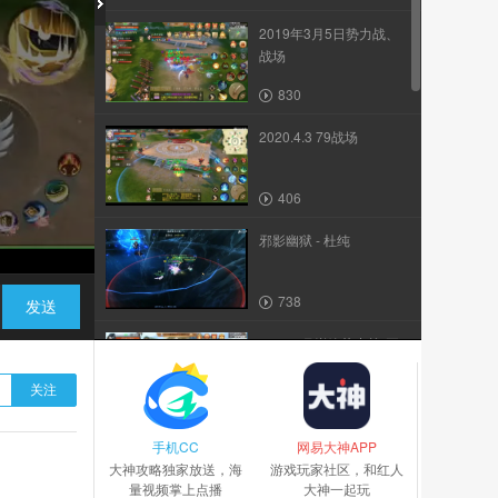
2019年3月5日势力战、
战场
830
2020.4.3 79战场
406
邪影幽狱 - 杜纯
738
发送
2018 5月巅峰势力战-王
也解说-IOS天地豪情
关注
231
手机CC
念念不忘-战天下 纪录片
网易大神APP
大神攻略独家放送，海
游戏玩家社区，和红人
量视频掌上点播
大神一起玩