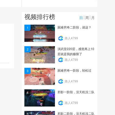
1583
《天下》手游玩家投稿视
视频排行榜
频-池鱼思故渊
日
周
月
44
困难穷奇二阶段，就这？
1
2020.4.5 79战场
路人4799
演武堂220层，感觉再上10
2
1251
层就是我的极限了
路人4799
困难穷奇一阶段，轻松过
3
路人4799
邪影一阶段，没天机没二队
4
路人4799
邪影二阶段，没天机没二队
5