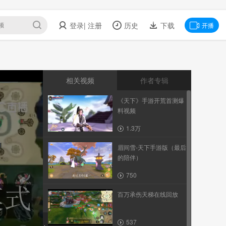
登录
| 注册
历史
下载
开播
相关视频
作者专辑
《天下》手游开荒首测爆
料视频
1.3万
眉间雪-天下手游版（最后
的陪伴）
750
百万承伤天梯在线回放
537