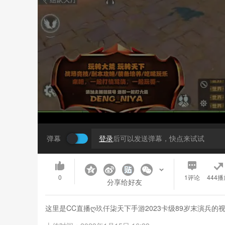
弹幕
登录
后可以发送弹幕，快点来试试
0
1
评论
444播
分享给好友
这里是CC直播ღ玖仟柒天下手游2023卡级89岁末演兵