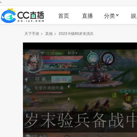
"
首页
直播
分类
娱
天下手游
>
其他
>
2023卡级89岁末演兵