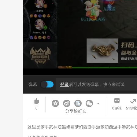
弹幕
登录
后可以发送弹幕，快点来试试
0
0
评论
513播
分享给好友
这里是梦手武神坛巅峰赛梦幻西游手游梦幻西游手游武神坛巅