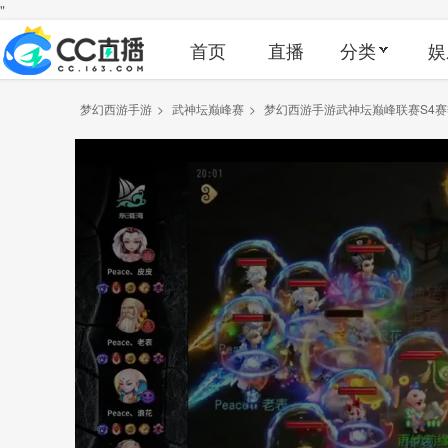
"
首页
直播
分类
娱
梦幻西游手游
>
武神坛巅峰赛
>
梦幻西游手游武神坛巅峰联赛S4赛季