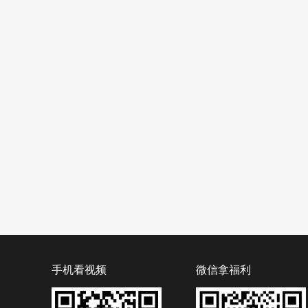
手机看视频
微信拿福利