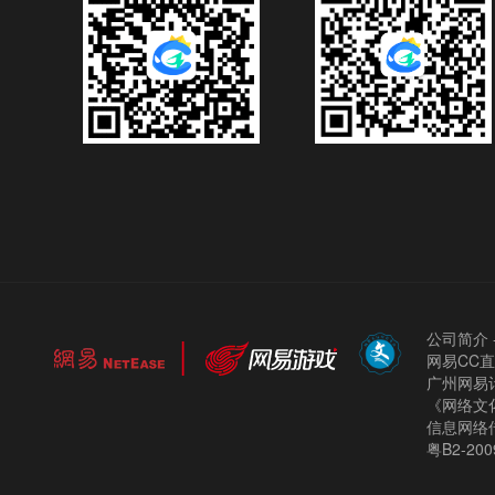
公司简介
网易CC
广州网易计
《网络文化
信息网络
粤B2-200