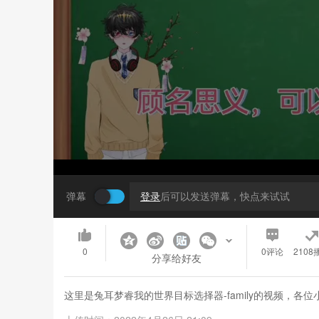
弹幕
登录
后可以发送弹幕，快点来试试
0
0
评论
2108
分享给好友
这里是兔耳梦睿我的世界目标选择器-family的视频，各