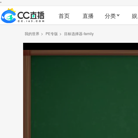
"
首页
直播
分类
娱
我的世界
>
PE专版
>
目标选择器-family