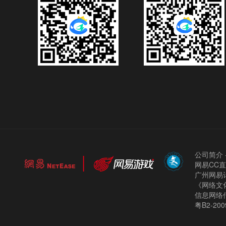
公司简介
网易CC
广州网易计
《网络文化
信息网络
粤B2-200