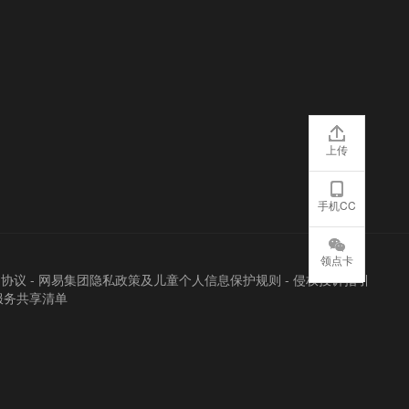
上传
手机CC
领点卡
户协议
-
网易集团隐私政策及儿童个人信息保护规则
-
侵权投诉指引
服务共享清单