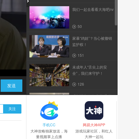
我们一起去看看大海吧nv
50
家暴“鸡娃”？当心被撤销
监护权！
151
未成年人“舌尖上的安
全”，我们来守护！
126
发送
强制报告，唤醒“装睡”的
住宿
关注
106
手机CC
警惕！网购退款诈骗又出
网易大神APP
大神攻略独家放送，海
新花样
游戏玩家社区，和红人
量视频掌上点播
大神一起玩