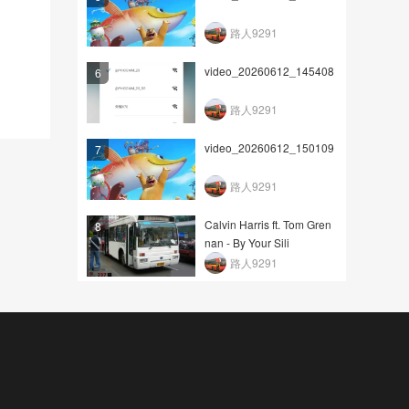
路人9291
video_20260612_145408
6
路人9291
video_20260612_150109
7
路人9291
Calvin Harris ft. Tom Gren
8
nan - By Your Sili
路人9291