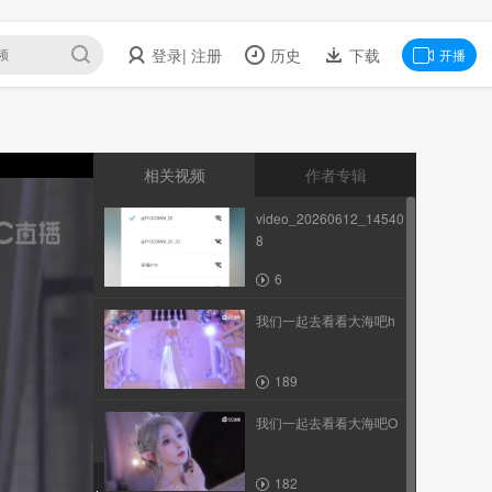
登录
| 注册
历史
下载
开播
相关视频
作者专辑
video_20260612_14540
8
6
我们一起去看看大海吧h
189
我们一起去看看大海吧O
182