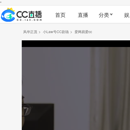
"
首页
直播
分类
娱
风华正茂
>
小Law号CC剧场
>
爱网易爱cc