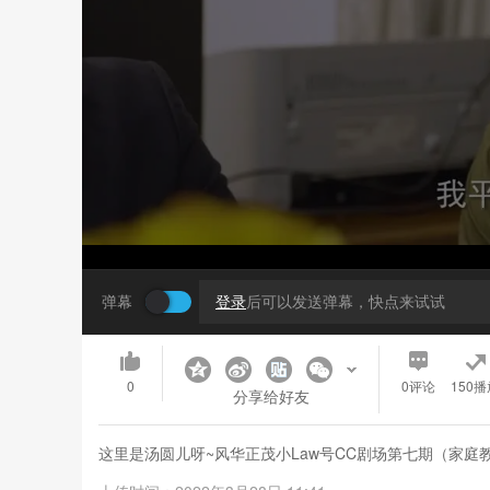
弹幕
登录
后可以发送弹幕，快点来试试
0
0
评论
150播
分享给好友
这里是汤圆儿呀~风华正茂小Law号CC剧场第七期（家