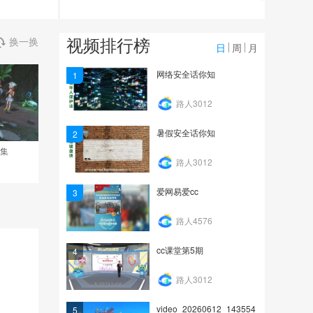
84
开学季，谨防沦为电信诈
视频排行榜
换一换
骗“工具人
日
周
月
156
网络安全话你知
1
“饭圈女孩”注意了！这样
路人3012
追星很危险......
暑假安全话你知
2
121
7集
路人3012
爱网易爱cc
3
路人4576
cc课堂第5期
4
路人3012
video_20260612_143554
5