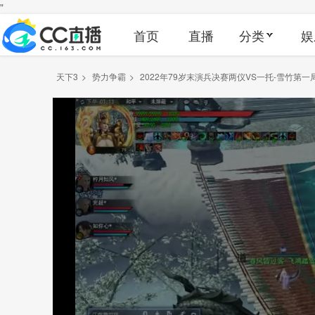
"
首页
直播
分类
娱
天下3
>
势力争霸
>
2022年79岁末演兵决赛两仪VS一托-雪竹第一