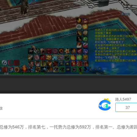
路人5497
37
放
总修为546万，排名第七，一托势力总修为592万，排名第一。总修为差距