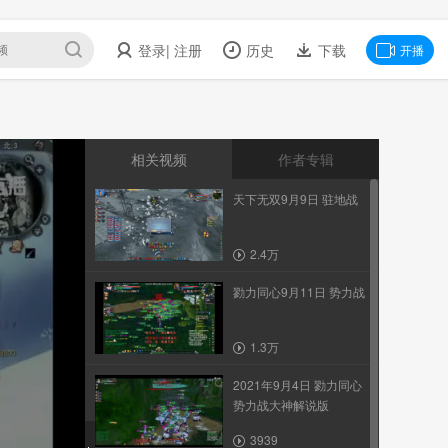
登录
| 注册
历史
下载
开播
相关视频
作者专辑
天下无双9月9日 驻地战
2.4万
勠力同心9月11日 势力战
1.3万
2021年9月4日 勠力同心
势力战大神解说版
3939