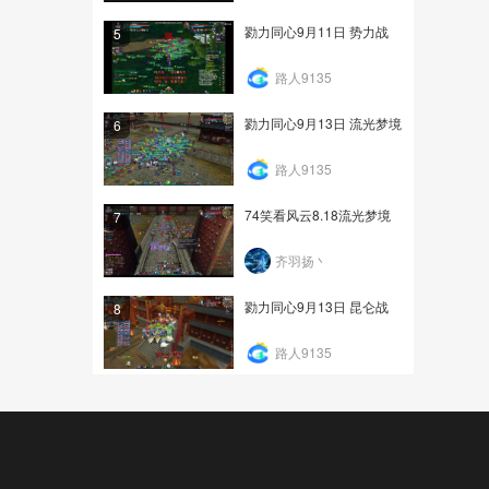
勠力同心9月11日 势力战
5
路人9135
勠力同心9月13日 流光梦境
6
路人9135
74笑看风云8.18流光梦境
7
齐羽扬丶
勠力同心9月13日 昆仑战
8
路人9135