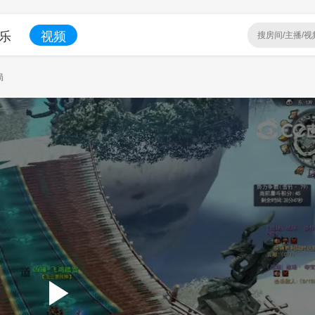
乐
视频
局