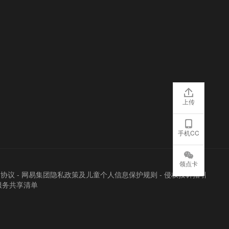
上传
手机CC
领点卡
户协议
-
网易集团隐私政策及儿童个人信息保护规则
-
侵权投诉指引
服务共享清单