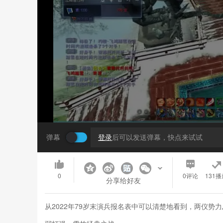
弹幕
登录
后可以发送弹幕，快点来试试
0
0
评论
131播
分享给好友
从2022年79岁末演兵报名表中可以清楚地看到，两仪势力