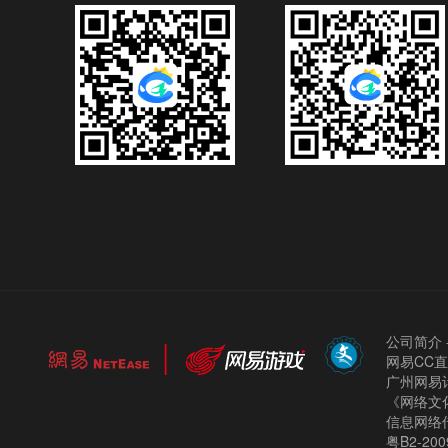
公司简介
网易CC
广州网易计
《网络文化
信息网络
粤B2-200