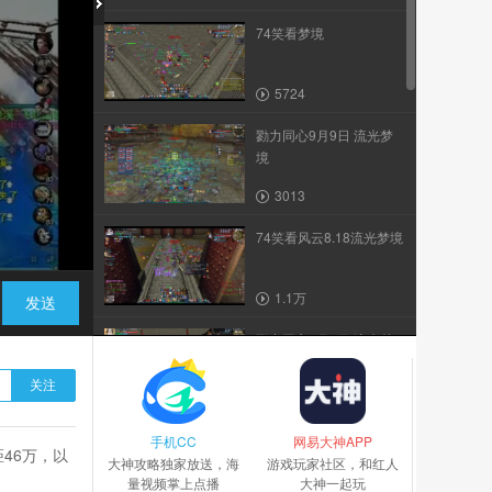
74笑看梦境
5724
勠力同心9月9日 流光梦
境
3013
74笑看风云8.18流光梦境
1.1万
发送
勠力同心9月8日 流光梦
境
关注
2014
手机CC
飞鸿踏雪9月11日 势力战
网易大神APP
46万，以
大神攻略独家放送，海
游戏玩家社区，和红人
量视频掌上点播
大神一起玩