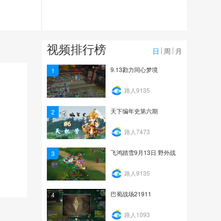
659
飞鸿踏雪9月7日 野外战
视频排行榜
637
日
周
月
天下3视频9.5飞鸿城战
9.13勠力同心梦境
1
路人9135
1274
天下编年史第六期
2
路人7473
飞鸿踏雪9月13日 野外战
3
路人9135
巴蜀战场21911
4
路人1093