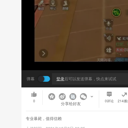
弹幕
登录
后可以发送弹幕，快点来试试
0
0
评论
214播
分享给好友
专业暴毙，值得信赖