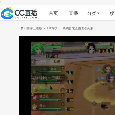
"
首页
直播
分类
娱
梦幻西游三维版
>
PK竞技
>
菜鸡普陀直播怎么死的