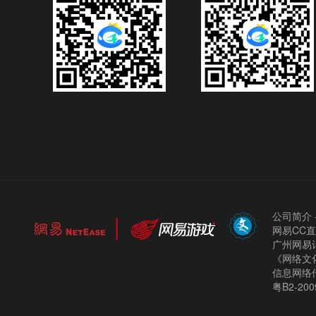
公司简介
网易CC
广州网易计
《网络文化
信息网络
粤B2-200