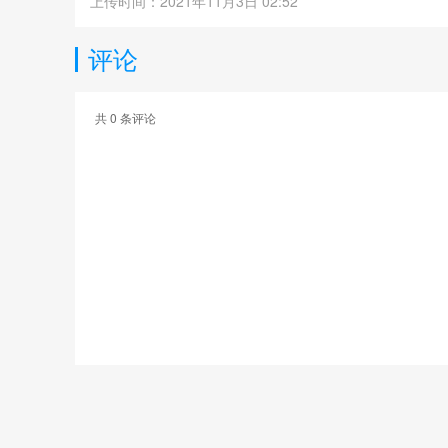
上传时间：2021年11月3日 02:52
评论
共
0
条评论