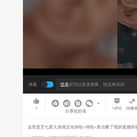
弹幕
登录
后可以发送弹幕，快点来试试
1
1
评论
26播
分享给好友
这里是艾七星人游戏文化得给~得给~差点断了我的老腰的