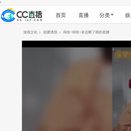
"
首页
直播
分类
娱
游戏文化
>
甜蜜诱惑
>
得给~得给~差点断了我的老腰