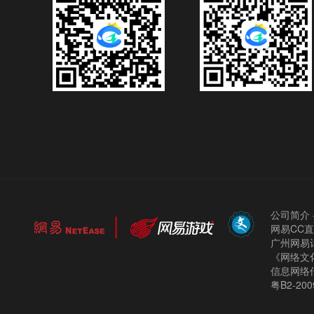
公司简介
网易CC
广州网易计
《网络文化
信息网络
粤B2-200