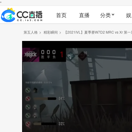
"
首页
直播
分类
娱
第五人格
>
精彩瞬间
>
【2021IVL】夏季赛W7D2 MRC vs Xr 第一