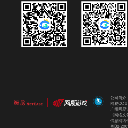
公司简介
网易CC
广州网易计
《网络文化
信息网络
粤B2-200