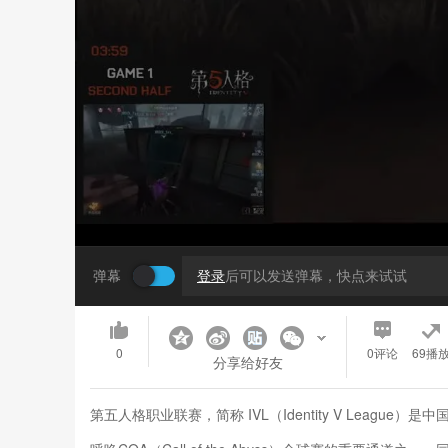
弹幕
登录
后可以发送弹幕，快点来试试
0
0
评论
69播
分享给好友
第五人格职业联赛，简称 IVL（Identity V Lea