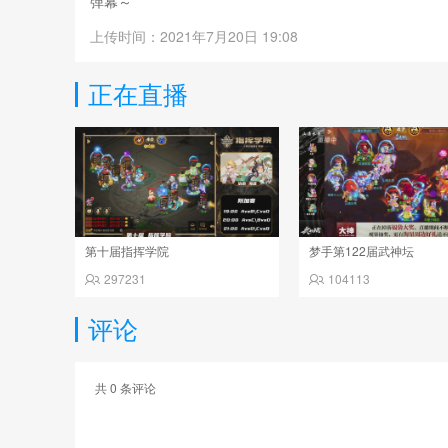
弹幕～
上传时间：2021年7月20日 19:08
正在直播
第十届指挥学院
梦手第122届武神坛
297231
104113
评论
共
0
条评论