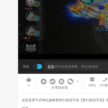
弹幕
登录
后可以发送弹幕，快点来试试
0
0
评论
147播
分享给好友
这里是梦手武神坛巅峰赛梦幻西游手游【梦幻西游手游】