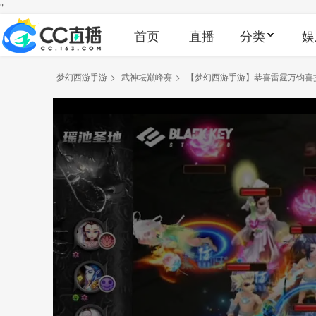
"
首页
直播
分类
娱
梦幻西游手游
>
武神坛巅峰赛
>
【梦幻西游手游】恭喜雷霆万钧喜